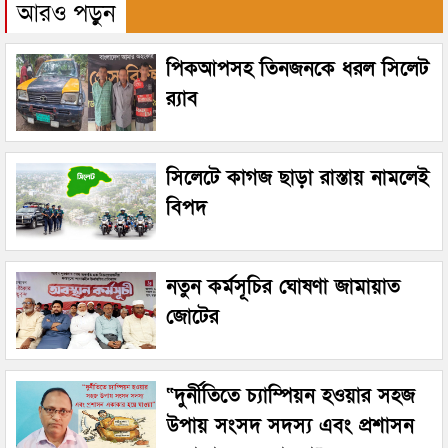
আরও পড়ুন
পিকআপসহ তিনজনকে ধরল সিলেট
র‌্যাব
সিলেটে কাগজ ছাড়া রাস্তায় নামলেই
বিপদ
নতুন কর্মসূচির ঘোষণা জামায়াত
জোটের
“দুর্নীতিতে চ্যাম্পিয়ন হওয়ার সহজ
উপায় সংসদ সদস্য এবং প্রশাসন