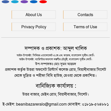
সিলেটের মাস্টারপ্ল্যান বাস্তবায়নে ঢাকায় উচ্চপর্যায়ে যা হল
সিলেটে হামের উপসর্গ আরও ২ শিশুর মৃত্যু
About Us
Contacts
দুই তরুণীকে তুলে নিয়ে ধর্ষণ, ৬ যুবককে যে শাস্তি দিলে
আদালত
রাজধানীর মাদারটেক থেকে তরুণীর খণ্ডিত মাথা ও দুই হাত
Privacy Policy
Terms of Use
উদ্ধার
যুক্তরাজ্যে বাংলাদেশিদের মধ্যে ৯৫ শতাংশই সিলেটি
দিল্লিতে শেখ হাসিনার বক্তব্য দেওয়া নিয়ে পররাষ্ট্র
সম্পাদক ও প্রকাশক: আব্দুল খালিক
মন্ত্রণালয়ের ক্ষোভ
সিলেটে বিচার নিয়ে হতাশ ৬ শহীদ পরিবার
আইন-উপদেষ্টা: সিনিয়র এডভোকেট এ.কে.এম. ফয়েজ, বাংলাদেশ সুপ্রীম কোর্ট।
আইন-উপদেষ্টা: ব্যারিস্টার ফয়সাল দস্তগীর চৌধুরী, বাংলাদেশ সুপ্রীম কোর্ট।
সিলেটের সাবেক মন্ত্রী-এমপিরা কে কোথায়?
উপ-সম্পাদকঃ মোঃ সুমন আহমদ
প্রকাশক কর্তৃক উত্তরা অফসেট প্রিন্টার্স কলেজ রোড, বিয়ানীবাজার সিলেট
থেকে মুদ্রিত ও শরীফা বিবি হাউজ, মেওয়া থেকে প্রকাশিত।
জুলাই আন্দোলন ছাত্র-জনতার বীরত্বের স্মারকস্তম্ভ:
বানিজ্যিক কার্যালয় :
বিয়ানীবাজারের ইউএনও
উত্তর বাজার, মেইন রোড, বিয়ানীবাজার, সিলেট।
সিলেটের জোড়া ব্রিজের পাশ থেকে আটক ফরহাদ- বাদশা
ই-মেইল: beanibazareralo@gmail.com মোবাইল: ০১৮১৯-৫৬৪৮৮১