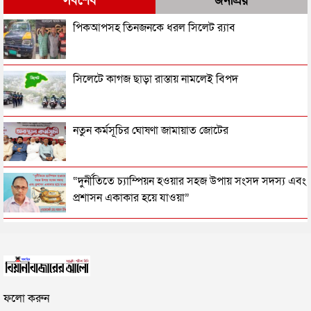
সর্বশেষ
জনপ্রিয়
সিলেটের সাবেক মন্ত্রী-এমপিরা কে কোথায়?
পিকআপসহ তিনজনকে ধরল সিলেট র‌্যাব
জুলাই আন্দোলন ছাত্র-জনতার বীরত্বের স্মারকস্তম্ভ:
সিলেটে কাগজ ছাড়া রাস্তায় নামলেই বিপদ
বিয়ানীবাজারের ইউএনও
সিলেটের জোড়া ব্রিজের পাশ থেকে আটক ফরহাদ- বাদশা
নতুন কর্মসূচির ঘোষণা জামায়াত জোটের
সিলেটে সড়ক দুর্ঘটনায় প্রাণ গেল যুবকের
“দুর্নীতিতে চ্যাম্পিয়ন হওয়ার সহজ উপায় সংসদ সদস্য এবং
প্রশাসন একাকার হয়ে যাওয়া”
ইউনূসকে সঙ্গে নিয়ে জুলাই স্মৃতি জাদুঘর উদ্বোধন করলেন
রাষ্ট্রপতি নির্বাচনের তারিখ ঘোষণা
প্রধানমন্ত্রী
সিলেটে আরও দুইজনের মৃত্যু, হাসপাতালে ৩ শতাধিক
সিলেটে ফাহিমা ধর্ষণচেষ্টা ও হত্যা মামলায় জাকিরের
ফলো করুন
মৃত্যুদণ্ড