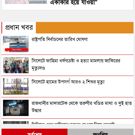
একাকার হয়ে যাওয়া”
প্রধান খবর
রাষ্ট্রপতি নির্বাচনের তারিখ ঘোষণা
সিলেটে ফাহিমা ধর্ষণচেষ্টা ও হত্যা মামলায় জাকিরের
মৃত্যুদণ্ড
সিলেটে হামের উপসর্গ আরও ২ শিশুর মৃত্যু
রাজধানীর মাদারটেক থেকে তরুণীর খণ্ডিত মাথা ও দুই হাত
উদ্ধার
দিল্লিতে শেখ হাসিনার বক্তব্য দেওয়া নিয়ে পররাষ্ট্র
মন্ত্রণালয়ের ক্ষোভ