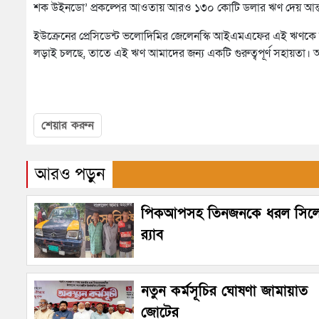
শক উইনডো’ প্রকল্পের আওতায় আরও ১৩০ কোটি ডলার ‍ঋণ দেয় আন্তর্
ইউক্রেনের প্রেসিডেন্ট ভলোদিমির জেলেনস্কি আইএমএফের এই ঋণকে স্ব
লড়াই চলছে, তাতে এই ঋণ আমাদের জন্য একটি গুরুত্বপূর্ণ সহায়তা। 
শেয়ার করুন
আরও পড়ুন
পিকআপসহ তিনজনকে ধরল সিল
র‌্যাব
নতুন কর্মসূচির ঘোষণা জামায়াত
জোটের