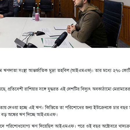
্তম ‍ঋণদাতা সংস্থা আন্তর্জাতিক মুদ্রা তহবিল (আইএমএফ)। তার মধ্যে ২৭০ কো
 প্রতিবেশী রাশিয়ার সঙ্গে যুদ্ধরত এই দেশটির বিদ্যুৎ অবকাঠামো মেরামতের 
ায় দেওয়া হচ্ছে এই ‍ঋণ। কিস্তিতে তা পরিশোধের জন্য ইউক্রেনকে চার বছর
এত বড় অঙ্কের ঋণ দিচ্ছে আইএমএফ।
য়াদে পরিশোধযোগ্য ঋণ দিয়েছিল আইএমএফ। পরে ওই বছর অক্টোবরে খাদ্যক্রয়