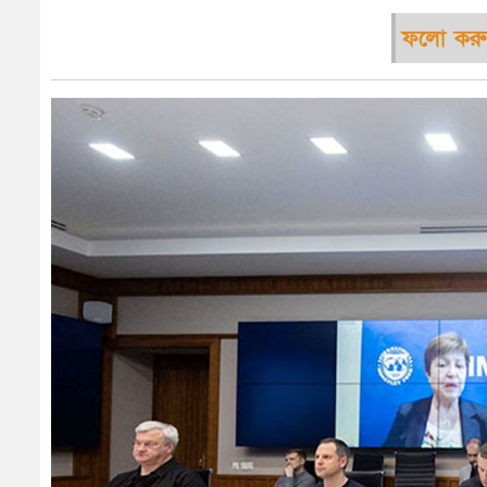
ফলো করু