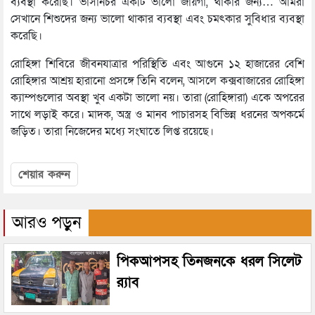
ব্যবস্থা করেছি। ভাসানচর একটি ভালো জায়গা, থাকার জন্য… আমরা
সেখানে শিশুদের জন্য ভালো থাকার ব্যবস্থা এবং চমৎকার সুবিধার ব্যবস্থা
করেছি।
রোহিঙ্গা শিবিরে জীবনযাত্রার পরিস্থিতি এবং আগুনে ১২ হাজারের বেশি
রোহিঙ্গার আশ্রয় হারানো প্রসঙ্গে তিনি বলেন, আসলে কক্সবাজারের রোহিঙ্গা
ক্যাম্পগুলোর অবস্থা খুব একটা ভালো নয়। তারা (রোহিঙ্গারা) একে অপরের
সাথে লড়াই করে। মাদক, অস্ত্র ও মানব পাচারসহ বিভিন্ন ধরনের অপকর্মে
জড়িত। তারা নিজেদের মধ্যে সংঘাতে লিপ্ত রয়েছে।
শেয়ার করুন
আরও পড়ুন
পিকআপসহ তিনজনকে ধরল সিলেট
র‌্যাব