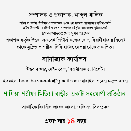
দিল্লিতে শেখ হাসিনার বক্তব্য দেওয়া নিয়ে পররাষ্ট্র
হাইকোর্টের রায়: সংবিধানে ফিরলো গণভোট ও তত্ত্বাবধায়ক
সম্পাদক ও প্রকাশক: আব্দুল খালিক
মন্ত্রণালয়ের ক্ষোভ
সরকার ব্যবস্থা
আইন-উপদেষ্টা: সিনিয়র এডভোকেট এ.কে.এম. ফয়েজ, বাংলাদেশ সুপ্রীম কোর্ট।
আইন-উপদেষ্টা: ব্যারিস্টার ফয়সাল দস্তগীর চৌধুরী, বাংলাদেশ সুপ্রীম কোর্ট।
সিলেটের সাবেক মন্ত্রী-এমপিরা কে কোথায়?
উপ-সম্পাদকঃ মোঃ সুমন আহমদ
প্রকাশক কর্তৃক উত্তরা অফসেট প্রিন্টার্স কলেজ রোড, বিয়ানীবাজার সিলেট
থেকে মুদ্রিত ও শরীফা বিবি হাউজ, মেওয়া থেকে প্রকাশিত।
জুলাই আন্দোলন ছাত্র-জনতার বীরত্বের স্মারকস্তম্ভ:
বানিজ্যিক কার্যালয় :
বিয়ানীবাজারের ইউএনও
উত্তর বাজার, মেইন রোড, বিয়ানীবাজার, সিলেট।
সিলেটের জোড়া ব্রিজের পাশ থেকে আটক ফরহাদ- বাদশা
ই-মেইল: beanibazareralo@gmail.com মোবাইল: ০১৮১৯-৫৬৪৮৮১
শাফিয়া শরীফা মিডিয়া বাড়ীর একটি সহযোগী প্রতিষ্ঠান।
সিলেটে সড়ক দুর্ঘটনায় প্রাণ গেল যুবকের
সাপ্তাহিক বিয়ানীবাজারের আলো, রেজি নং: সিল/১২৮
ইউনূসকে সঙ্গে নিয়ে জুলাই স্মৃতি জাদুঘর উদ্বোধন করলেন
১৪
প্রকাশনার
বছর
প্রধানমন্ত্রী