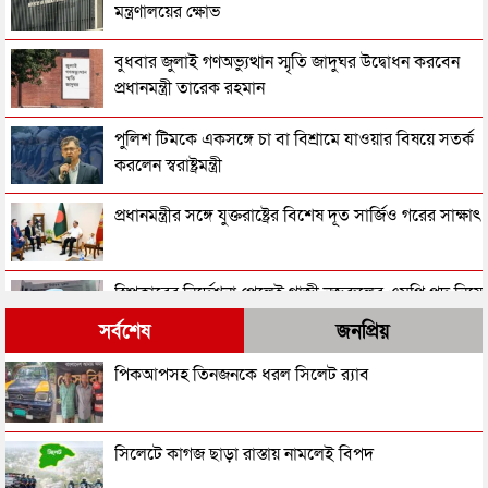
মন্ত্রণালয়ের ক্ষোভ
বুধবার জুলাই গণঅভ্যুত্থান স্মৃতি জাদুঘর উদ্বোধন করবেন
প্রধানমন্ত্রী তারেক রহমান
পুলিশ টিমকে একসঙ্গে চা বা বিশ্রামে যাওয়ার বিষয়ে সতর্ক
করলেন স্বরাষ্ট্রমন্ত্রী
প্রধানমন্ত্রীর সঙ্গে যুক্তরাষ্ট্রের বিশেষ দূত সার্জিও গরের সাক্ষাৎ
স্পিকারের নির্দেশনা পেলেই গাজী নজরুলের এমপি পদ নিয়ে
সিদ্ধান্ত নেবে ইসি
সর্বশেষ
জনপ্রিয়
সাবেক রাষ্ট্রপতি সাহাবুদ্দিন ও আবদুল হামিদের বিরুদ্ধে
পিকআপসহ তিনজনকে ধরল সিলেট র‌্যাব
ট্রাইব্যুনালে অভিযোগ
রাষ্ট্রপতি পদ থেকে পদত্যাগ করছেন মোহাম্মদ সাহাবুদ্দিন!
সিলেটে কাগজ ছাড়া রাস্তায় নামলেই বিপদ