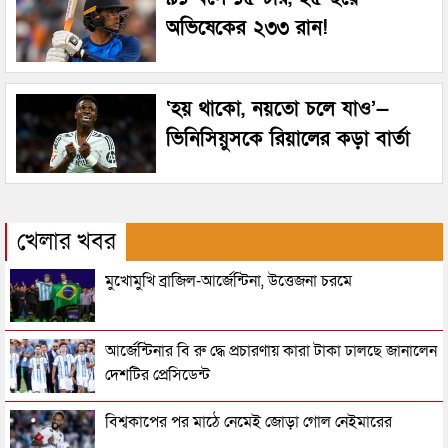
অভিষেকের ২৩৩ রান!
‘হয় থাকো, নয়তো চলে যাও’—
ভিনিসিয়ুসকে রিয়ালের কড়া বার্তা
খেলার খবর
মুখোমুখি ব্রাজিল-আর্জেন্টিনা, উত্তেজনা চরমে
আর্জেন্টিনার বি রু দ্ধে প্রচারণায় কারা টাকা ঢালছে জানালেন
দেশটির প্রেসিডেন্ট
বিশ্বকাপের পর মাঠে নেমেই জোড়া গোল নেইমারের