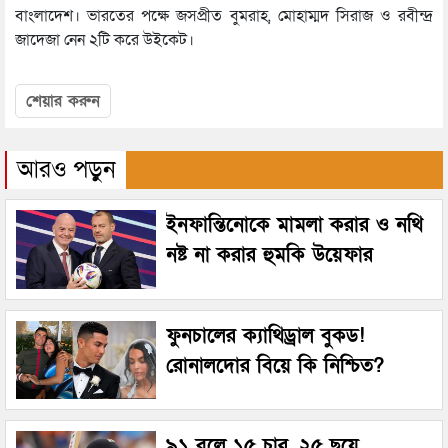
বাংলাদেশ। ভারতের পক্ষে জসপ্রীত বুমরাহ, মোহাম্মদ সিরাজ ও রবীন্দ্র
জাদেজা নেন ২টি করে উইকেট।
শেয়ার করুন
আরও পড়ুন
ইনফান্তিনোকে মামলা করার ও নথি
নষ্ট না করার হুমকি উয়েফার
ফুনচালের ক্যাথিড্রাল বুকড!
রোনালদোর বিয়ে কি নিশ্চিত?
৯১ বলে ১৫ চার, ২৫ ছয়ে