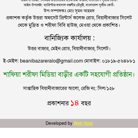
আইন-উপদেষ্টা: সিনিয়র এডভোকেট এ.কে.এম. ফয়েজ, বাংলাদেশ সুপ্রীম কোর্ট।
আইন-উপদেষ্টা: ব্যারিস্টার ফয়সাল দস্তগীর চৌধুরী, বাংলাদেশ সুপ্রীম কোর্ট।
সিলেটে আরও দুইজনের মৃত্যু, হাসপাতালে ৩ শতাধিক
উপ-সম্পাদকঃ মোঃ সুমন আহমদ
প্রকাশক কর্তৃক উত্তরা অফসেট প্রিন্টার্স কলেজ রোড, বিয়ানীবাজার সিলেট
থেকে মুদ্রিত ও শরীফা বিবি হাউজ, মেওয়া থেকে প্রকাশিত।
সিলেটের মাস্টারপ্ল্যান বাস্তবায়নে ঢাকায় উচ্চপর্যায়ে যা হল
বানিজ্যিক কার্যালয় :
উত্তর বাজার, মেইন রোড, বিয়ানীবাজার, সিলেট।
দুই তরুণীকে তুলে নিয়ে ধর্ষণ, ৬ যুবককে যে শাস্তি দিলে
ই-মেইল: beanibazareralo@gmail.com মোবাইল: ০১৮১৯-৫৬৪৮৮১
আদালত
শাফিয়া শরীফা মিডিয়া বাড়ীর একটি সহযোগী প্রতিষ্ঠান।
যুক্তরাজ্যে বাংলাদেশিদের মধ্যে ৯৫ শতাংশই সিলেটি
সাপ্তাহিক বিয়ানীবাজারের আলো, রেজি নং: সিল/১২৮
সিলেটে বিচার নিয়ে হতাশ ৬ শহীদ পরিবার
১৪
প্রকাশনার
বছর
মালয়েশিয়ায় সহকর্মীদের আঘাতে প্রাণ গেল ৩ বাংলাদেশির
Developed by
Web Nest