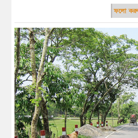
ফলো করু