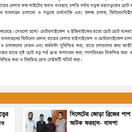
তের বেলায় ফক লাইটের অবাধ ব্যবহার, চলতি বর্ষায় সড়ক মহাসড়কের ছোট বড় গ
োপথে যানবাহন চালানো ও সড়কে চাদাঁবাজি এবং অদক্ষ চালক, ফিটনেসবিহ
ুপারিশ করেছে। সেগুলো হলো- মোটরসাইকেল ও ইজিবাইকের মতো ছোট ছোট যানব
িতে যানবাহনের ফিটনেস প্রদান, রাতের বেলায় বাইসাইকেল ও মোটরসাইকেল চালকদে
 ও চালকদের বেতন এবং কর্মঘন্টা সুনিশ্চিত করা, রাতে চলাচলের জন্য জাত
 রাস্তার মাঝে সৃষ্ট ছোট বড় গর্ত দ্রুত অপসারন করা, গণপরিবহন বিকশিত করা ও নি
সুনিশ্চিত করা ও নিয়মিত রোড সেইফটি অডিট করা।
্বের
সিলেটের জোড়া ব্রিজের পাশ
নও
আটক ফরহাদ- বাদশা