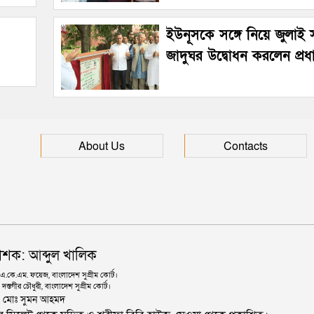
ইউনূসকে সঙ্গে নিয়ে জুলাই স্
জাদুঘর উদ্বোধন করলেন প্রধানম
About Us
Contacts
াশক: আব্দুল খালিক
কে.এম. ফয়েজ, বাংলাদেশ সুপ্রীম কোর্ট।
দস্তগীর চৌধুরী, বাংলাদেশ সুপ্রীম কোর্ট।
ঃ মোঃ সুমন আহমদ