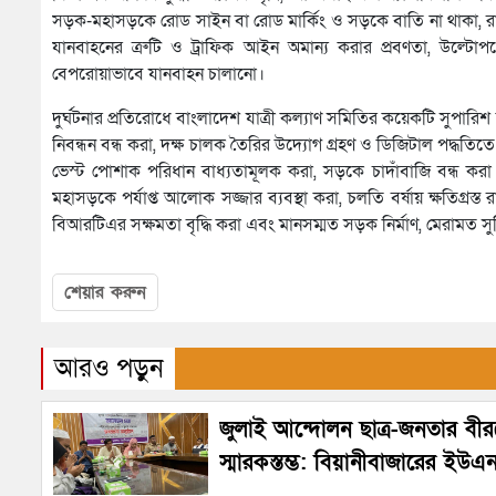
সড়ক-মহাসড়কে রোড সাইন বা রোড মার্কিং ও সড়কে বাতি না থাকা, রা
যানবাহনের ত্রুটি ও ট্রাফিক আইন অমান্য করার প্রবণতা, উল্ট
বেপরোয়াভাবে যানবাহন চালানো।
দুর্ঘটনার প্রতিরোধে বাংলাদেশ যাত্রী কল্যাণ সমিতির কয়েকটি স
নিবন্ধন বন্ধ করা, দক্ষ চালক তৈরির উদ্যোগ গ্রহণ ও ডিজিটাল পদ্ধত
ভেস্ট পোশাক পরিধান বাধ্যতামূলক করা, সড়কে চাদাঁবাজি বন্ধ করা
মহাসড়কে পর্যাপ্ত আলোক সজ্জার ব্যবস্থা করা, চলতি বর্ষায় ক্ষতিগ্রস্ত
বিআরটিএর সক্ষমতা বৃদ্ধি করা এবং মানসম্মত সড়ক নির্মাণ, মেরামত 
শেয়ার করুন
আরও পড়ুন
জুলাই আন্দোলন ছাত্র-জনতার বীরত
স্মারকস্তম্ভ: বিয়ানীবাজারের ইউএ