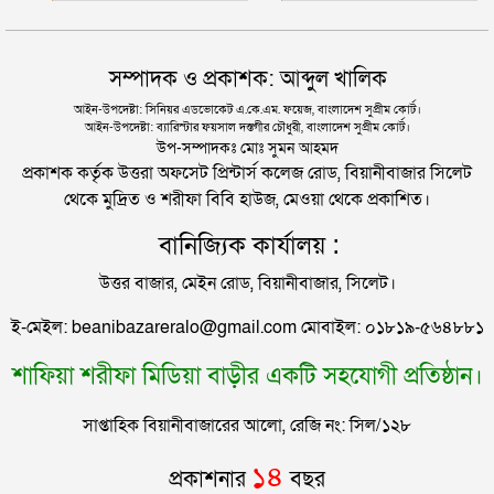
উদ্ধার
যুক্তরাজ্যে বাংলাদেশিদের মধ্যে ৯৫ শতাংশই সিলেটি
দিল্লিতে শেখ হাসিনার বক্তব্য দেওয়া নিয়ে পররাষ্ট্র
সম্পাদক ও প্রকাশক: আব্দুল খালিক
মন্ত্রণালয়ের ক্ষোভ
সিলেটে বিচার নিয়ে হতাশ ৬ শহীদ পরিবার
আইন-উপদেষ্টা: সিনিয়র এডভোকেট এ.কে.এম. ফয়েজ, বাংলাদেশ সুপ্রীম কোর্ট।
আইন-উপদেষ্টা: ব্যারিস্টার ফয়সাল দস্তগীর চৌধুরী, বাংলাদেশ সুপ্রীম কোর্ট।
সিলেটের সাবেক মন্ত্রী-এমপিরা কে কোথায়?
উপ-সম্পাদকঃ মোঃ সুমন আহমদ
প্রকাশক কর্তৃক উত্তরা অফসেট প্রিন্টার্স কলেজ রোড, বিয়ানীবাজার সিলেট
থেকে মুদ্রিত ও শরীফা বিবি হাউজ, মেওয়া থেকে প্রকাশিত।
জুলাই আন্দোলন ছাত্র-জনতার বীরত্বের স্মারকস্তম্ভ:
বানিজ্যিক কার্যালয় :
বিয়ানীবাজারের ইউএনও
উত্তর বাজার, মেইন রোড, বিয়ানীবাজার, সিলেট।
সিলেটের জোড়া ব্রিজের পাশ থেকে আটক ফরহাদ- বাদশা
ই-মেইল: beanibazareralo@gmail.com মোবাইল: ০১৮১৯-৫৬৪৮৮১
শাফিয়া শরীফা মিডিয়া বাড়ীর একটি সহযোগী প্রতিষ্ঠান।
সিলেটে সড়ক দুর্ঘটনায় প্রাণ গেল যুবকের
সাপ্তাহিক বিয়ানীবাজারের আলো, রেজি নং: সিল/১২৮
ইউনূসকে সঙ্গে নিয়ে জুলাই স্মৃতি জাদুঘর উদ্বোধন করলেন
১৪
প্রকাশনার
বছর