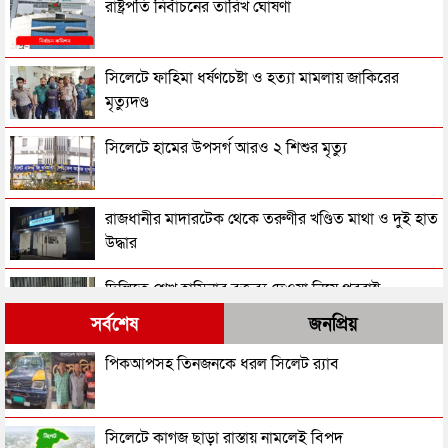
রাষ্ট্রপতি নির্বাচনের তারিখ ঘোষণা
সিলেটে ফাহিমা ধর্ষণচেষ্টা ও হত্যা মামলায় জাকিরের
মৃত্যুদণ্ড
সিলেটে হামের উপসর্গ আরও ২ শিশুর মৃত্যু
রাজধানীর মাদারটেক থেকে তরুণীর খণ্ডিত মাথা ও দুই হাত
উদ্ধার
দিল্লিতে শেখ হাসিনার বক্তব্য দেওয়া নিয়ে পররাষ্ট্র
মন্ত্রণালয়ের ক্ষোভ
সর্বশেষ
জনপ্রিয়
সিলেটের সাবেক মন্ত্রী-এমপিরা কে কোথায়?
পিকআপসহ তিনজনকে ধরল সিলেট র‌্যাব
জুলাই আন্দোলন ছাত্র-জনতার বীরত্বের স্মারকস্তম্ভ:
সিলেটে কাগজ ছাড়া রাস্তায় নামলেই বিপদ