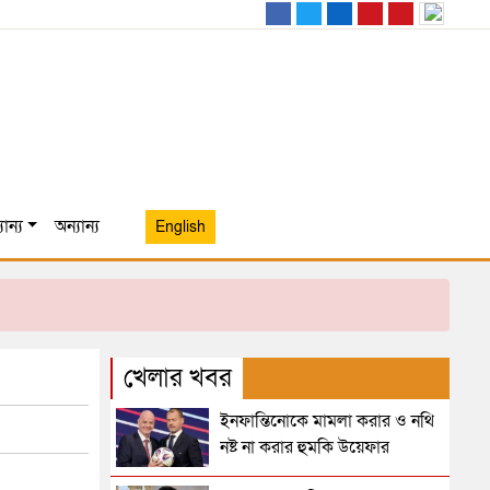
ান্য
অন্যান্য
English
খেলার খবর
ইনফান্তিনোকে মামলা করার ও নথি
নষ্ট না করার হুমকি উয়েফার