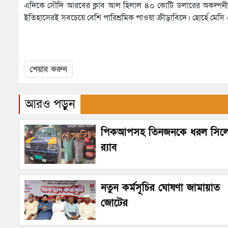
এদিকে সৌদি আরবের ক্লাব আল হিলাল ৪০ কোটি ডলারের অকল্পনীয় এ
ইতিহাসেরই সবচেয়ে বেশি পারিশ্রমিক পাওয়া ক্রীড়াবিদে। হোর্হে মেসি
শেয়ার করুন
আরও পড়ুন
পিকআপসহ তিনজনকে ধরল সিল
র‌্যাব
নতুন কর্মসূচির ঘোষণা জামায়াত
জোটের