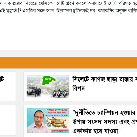
ক প্রস্তাব দিয়েছে মেসিকে। যেটি গ্রহণ করলে অনায়াসেই মেসি পরিণত হব
 এই মুহূর্তে পিএসজির সঙ্গে আল–হিলালের চুক্তিকেই দর–কষাকষির অনুষঙ্গ বান
েট
সিলেটে কাগজ ছাড়া রাস্তায়
বিপদ
“দুর্নীতিতে চ্যাম্পিয়ন হওয়া
উপায় সংসদ সদস্য এবং প্
একাকার হয়ে যাওয়া”