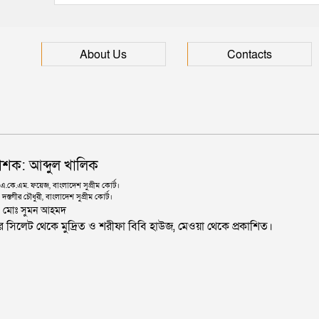
About Us
Contacts
াশক: আব্দুল খালিক
কে.এম. ফয়েজ, বাংলাদেশ সুপ্রীম কোর্ট।
দস্তগীর চৌধুরী, বাংলাদেশ সুপ্রীম কোর্ট।
ঃ মোঃ সুমন আহমদ
জার সিলেট থেকে মুদ্রিত ও শরীফা বিবি হাউজ, মেওয়া থেকে প্রকাশিত।