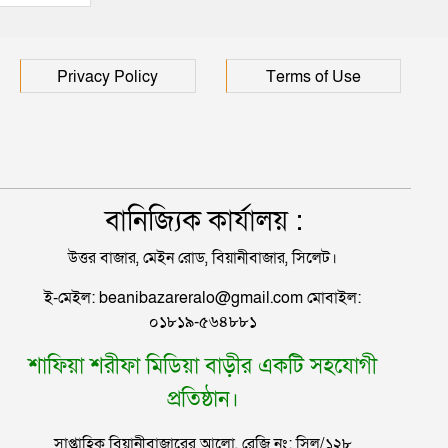
হাসপাতালে ৩ শতাধিক
Privacy Policy
Terms of Use
বানিজ্যিক কার্যালয় :
উত্তর বাজার, মেইন রোড, বিয়ানীবাজার, সিলেট।
ই-মেইল: beanibazareralo@gmail.com মোবাইল:
০১৮১৯-৫৬৪৮৮১
শাফিয়া শরীফা মিডিয়া বাড়ীর একটি সহযোগী
প্রতিষ্ঠান।
সাপ্তাহিক বিয়ানীবাজারের আলো, রেজি নং: সিল/১২৮