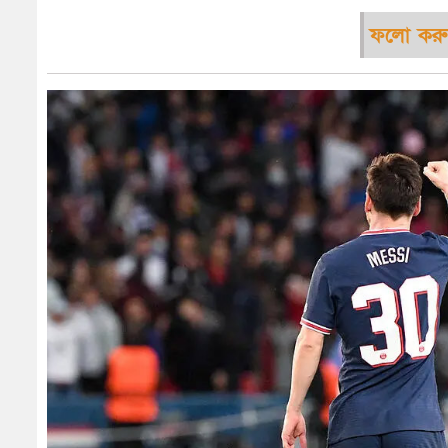
ফলো করু