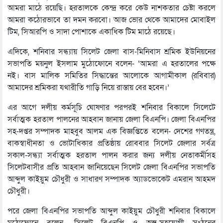
আমরা মাঠে রয়েছি। হরতালকে কেন্দ্র করে কেউ নাশকতার চেষ্টা করলে
আমরা কঠোরভাবে তা দমন করবো। আজ ভোর থেকে আমাদের মোবাইল
টিম, সিআরপি ও সাদা পোশাকে একাধিক টিম মাঠে রয়েছে।
এদিকে, শনিবার সন্ধ্যায় সিলেট জেলা বাস-মিনিবাস শ্রমিক ইউনিয়নের
সভাপতি ময়নুল ইসলাম মুঠোফোনে বলেন- ‘আমরা এ হরতালের পক্ষে
নই। বাস মালিক সমিতির সিদ্ধান্তের আলোকে আগামীকাল (রবিবার)
আমাদের শ্রমিকরা যথারীতি গাড়ি নিয়ে রাস্তায় বের হবেন।’
এর আগে দলীয় কর্মসূচি ঘোষণার পরপরই শনিবার বিকালে সিলেটে
সর্বাত্মক হরতাল পালনের আহবান জানায় জেলা বিএনপি। জেলা বিএনপির
সহ-দপ্তর সম্পাদক মাহবুব আলম এক বিজ্ঞপ্তিতে বলেন- দেশের গণতন্ত্র,
বাকস্বাধীনতা ও ভোটাধিকার প্রতিষ্ঠায় রোববার সিলেট জেলার সর্বত্র
সকাল-সন্ধ্যা সর্বাত্মক হরতাল পালন করার জন্য দলীয় নেতাকর্মীসহ
সিলেটবাসীর প্রতি আহবান জানিয়েছেন সিলেট জেলা বিএনপির সভাপতি
আব্দুল কাইয়ুম চৌধুরী ও সাধারণ সম্পাদক অ্যাডভোকেট এমরান আহমদ
চৌধুরী।
পরে জেলা বিএনপির সভাপতি আব্দুল কাইয়ুম চৌধুরী শনিবার বিকালে
মুঠোফোনে বলেন- সিলেট বিএনপি ও অঙ্গ-সহযোগী সংঠনের