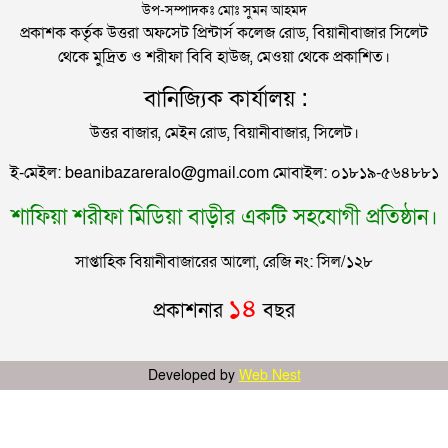
সিলেটে বিদ্যুৎস্পৃষ্টে প্রাণ গেল সিসিক কর্মীর
উপ-সম্পাদকঃ মোঃ সুমন আহমদ
প্রকাশক কর্তৃক উত্তরা অফসেট প্রিন্টার্স কলেজ রোড, বিয়ানীবাজার সিলেট
থেকে মুদ্রিত ও শরীফা বিবি হাউজ, মেওয়া থেকে প্রকাশিত।
প্রেমিকের বাড়িতে স্ত্রীর অনশন: দুধ দিয়ে গোসল করে সম্পর্ক
বানিজ্যিক কার্যালয় :
বিচ্ছেদ স্বামীর
উত্তর বাজার, মেইন রোড, বিয়ানীবাজার, সিলেট।
জামায়াতের রাষ্ট্রপতি প্রার্থী ঘোষণা
ই-মেইল: beanibazareralo@gmail.com মোবাইল: ০১৮১৯-৫৬৪৮৮১
শাফিয়া শরীফা মিডিয়া বাড়ীর একটি সহযোগী প্রতিষ্ঠান।
রাষ্ট্রপতি নির্বাচনে বিএনপির দুই মনোনয়নপত্র সংগ্রহ
সাপ্তাহিক বিয়ানীবাজারের আলো, রেজি নং: সিল/১২৮
সিলেটের মহাসড়কে ৬ মাসে দুর্ঘটনায় ১১৭ জনের প্রাণহানি
১৪
প্রকাশনার
বছর
জৈন্তাপুরে বাস চাপায় বৃদ্ধ নিহত, সড়ক অবরোধ
Developed by
Web Nest