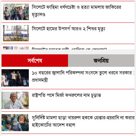
সিলেটে ফাহিমা ধর্ষণচেষ্টা ও হত্যা মামলায় জাকিরের
মৃত্যুদণ্ড
সিলেটে হামের উপসর্গ আরও ২ শিশুর মৃত্যু
সিলেটের সাবেক মন্ত্রী-এমপিরা কে কোথায়?
সর্বশেষ
জনপ্রিয়
সিলেটের জোড়া ব্রিজের পাশ থেকে আটক ফরহাদ- বাদশা
১০ বছরের জ্বালানি পরিকল্পনা সংসদে তুলে ধরবে সরকার :
প্রধানমন্ত্রী
সিলেটে আরও দুইজনের মৃত্যু, হাসপাতালে ৩ শতাধিক
রাষ্ট্রপতি পদে মির্জা ফখরুলের নাম চূড়ান্ত
সিলেটের মাস্টারপ্ল্যান বাস্তবায়নে ঢাকায় উচ্চপর্যায়ে যা হল
সুনির্দিষ্ট মামলা ছাড়া খায়রুল হককে গ্রেপ্তার-হয়রানি না করার
হাইকোর্টের আদেশ বহাল
সিলেটে বিচার নিয়ে হতাশ ৬ শহীদ পরিবার