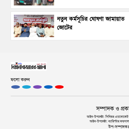
নতুন কর্মসূচির ঘোষণা জামায়াত
জোটের
ফলো করুন
সম্পাদক ও প্রক
আইন-উপদেষ্টা: সিনিয়র এডভোকেট এ.
আইন-উপদেষ্টা: ব্যারিস্টার ফয়সাল 
উপ-সম্পাদক