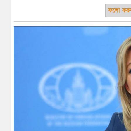
ফলো করু