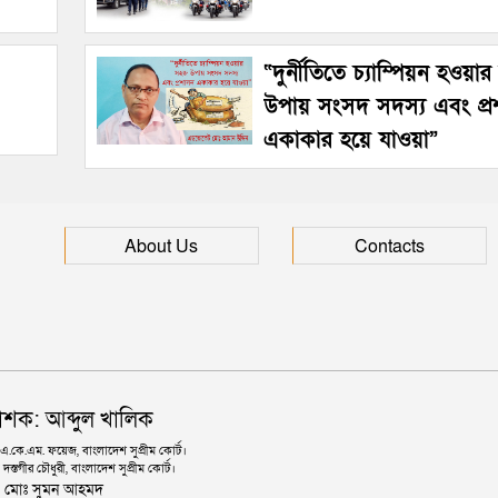
“দুর্নীতিতে চ্যাম্পিয়ন হওয়া
উপায় সংসদ সদস্য এবং প্
একাকার হয়ে যাওয়া”
About Us
Contacts
াশক: আব্দুল খালিক
কে.এম. ফয়েজ, বাংলাদেশ সুপ্রীম কোর্ট।
দস্তগীর চৌধুরী, বাংলাদেশ সুপ্রীম কোর্ট।
ঃ মোঃ সুমন আহমদ