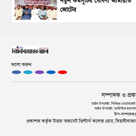
নতুন কর্মসূচির ঘোষণা জামায়াত
জোটের
ফলো করুন
সম্পাদক ও প্রক
আইন-উপদেষ্টা: সিনিয়র এডভোকেট এ.
আইন-উপদেষ্টা: ব্যারিস্টার ফয়সাল 
উপ-সম্পাদক
প্রকাশক কর্তৃক উত্তরা অফসেট প্রিন্টার্স কলেজ রোড, বিয়ানীবা