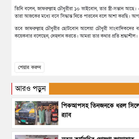
তিনি বলেন, জাফরুল্লাহ চৌধুরীরা ১০ ভাইবোন, তার স্ত্রী-সন্তান আছে
তারা আজকের মধ্যে বসে সিদ্ধান্ত নিতে পারবেন বলে আশা করছি। আগা
তবে জাফরুল্লাহ চৌধুরীর ছোটবোন আলেয়া চৌধুরী সাংবাদিকদের বল
কয়েকবার বলেছেন, দেহদান করতে। আমরা তার কথার প্রতি শ্রদ্ধাশীল।
শেয়ার করুন
আরও পড়ুন
পিকআপসহ তিনজনকে ধরল সিল
র‌্যাব