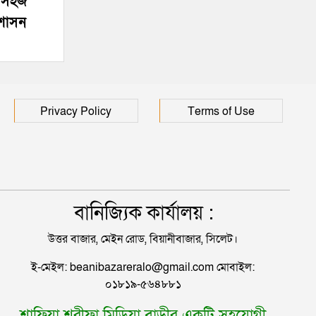
র সহজ
হাসপাতালে ৩ শতাধিক
রশাসন
Privacy Policy
Terms of Use
বানিজ্যিক কার্যালয় :
উত্তর বাজার, মেইন রোড, বিয়ানীবাজার, সিলেট।
ই-মেইল: beanibazareralo@gmail.com মোবাইল:
০১৮১৯-৫৬৪৮৮১
শাফিয়া শরীফা মিডিয়া বাড়ীর একটি সহযোগী