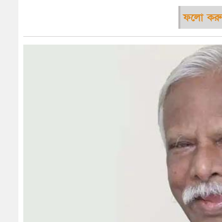
ফলো করু