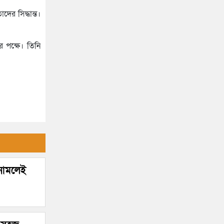
নিয়ে পররাষ্ট্র মন্ত্রণালয়ের ক্ষোভ
হাইকোর্টের রায়: সংবিধানে ফিরলো
ের সিদ্ধান্ত।
গণভোট ও তত্ত্বাবধায়ক সরকার
সিলেটের সাবেক মন্ত্রী-এমপিরা কে
ব্যবস্থা
কোথায়?
 পক্ষে। তিনি
জুলাই আন্দোলন ছাত্র-জনতার
বীরত্বের স্মারকস্তম্ভ: বিয়ানীবাজারের
ইউএনও
সিলেটের জোড়া ব্রিজের পাশ থেকে
আটক ফরহাদ- বাদশা
সিলেটে সড়ক দুর্ঘটনায় প্রাণ গেল
যুবকের
 নামলেই
ইউনূসকে সঙ্গে নিয়ে জুলাই স্মৃতি
জাদুঘর উদ্বোধন করলেন প্রধানমন্ত্রী
সিলেটে আরও দুইজনের মৃত্যু,