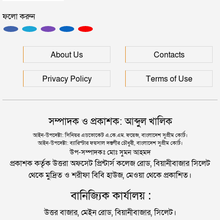
সিলেটে ফাহিমা ধর্ষণচেষ্টা ও হত্যা মামলায় জাকিরের
ফলো করুন
মৃত্যুদণ্ড
জিয়া হত্যা: মেজর মোজাফফর যেভাবে শনাক্ত হন
সিলেটে হামের উপসর্গ আরও ২ শিশুর মৃত্যু
চূড়ান্ত ভোটকেন্দ্রের তালিকা প্রকাশ ২৭ আগস্ট
About Us
Contacts
রাজধানীর মাদারটেক থেকে তরুণীর খণ্ডিত মাথা ও দুই হাত
Privacy Policy
Terms of Use
একসঙ্গে পদোন্নতি পেলেন ১০ ডিসি
উদ্ধার
দিল্লিতে শেখ হাসিনার বক্তব্য দেওয়া নিয়ে পররাষ্ট্র
হাইকোর্টের রায়: সংবিধানে ফিরলো গণভোট ও তত্ত্বাবধায়ক
সম্পাদক ও প্রকাশক: আব্দুল খালিক
মন্ত্রণালয়ের ক্ষোভ
সরকার ব্যবস্থা
আইন-উপদেষ্টা: সিনিয়র এডভোকেট এ.কে.এম. ফয়েজ, বাংলাদেশ সুপ্রীম কোর্ট।
আইন-উপদেষ্টা: ব্যারিস্টার ফয়সাল দস্তগীর চৌধুরী, বাংলাদেশ সুপ্রীম কোর্ট।
সিলেটের সাবেক মন্ত্রী-এমপিরা কে কোথায়?
উপ-সম্পাদকঃ মোঃ সুমন আহমদ
প্রকাশক কর্তৃক উত্তরা অফসেট প্রিন্টার্স কলেজ রোড, বিয়ানীবাজার সিলেট
থেকে মুদ্রিত ও শরীফা বিবি হাউজ, মেওয়া থেকে প্রকাশিত।
জুলাই আন্দোলন ছাত্র-জনতার বীরত্বের স্মারকস্তম্ভ:
বানিজ্যিক কার্যালয় :
বিয়ানীবাজারের ইউএনও
উত্তর বাজার, মেইন রোড, বিয়ানীবাজার, সিলেট।