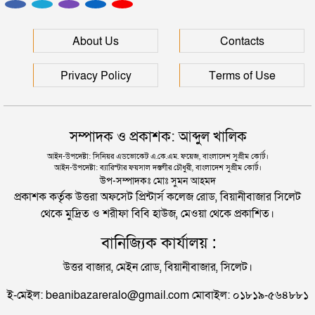
সুইজারল্যান্ডকে উড়িয়ে দিয়ে সেমিফাইনালে আর্জেন্টিনা
রাষ্ট্রপতি পদে মির্জা ফখরুলের নাম চূড়ান্ত
About Us
Contacts
নরওয়েকে হারিয়ে সেমিফাইনালে ইংল্যান্ড
সুনির্দিষ্ট মামলা ছাড়া খায়রুল হককে গ্রেপ্তার-হয়রানি না করার
Privacy Policy
Terms of Use
হাইকোর্টের আদেশ বহাল
৩ বছরের কারাদণ্ড হতে পারে এমবাপ্পের!
ভাগনের সাথে চলে গেছেন স্ত্রী, দুধ দিয়ে গোসল করলেন
সম্পাদক ও প্রকাশক: আব্দুল খালিক
স্বামী
আর্জেন্টিনার ম্যাচে যে কারণে ইংলিশ রেফারি ‘নিষিদ্ধ’
আইন-উপদেষ্টা: সিনিয়র এডভোকেট এ.কে.এম. ফয়েজ, বাংলাদেশ সুপ্রীম কোর্ট।
আইন-উপদেষ্টা: ব্যারিস্টার ফয়সাল দস্তগীর চৌধুরী, বাংলাদেশ সুপ্রীম কোর্ট।
সিলেটে পুলিশের অ্যাকশন, ৪৮ জন গ্রেপ্তার
উপ-সম্পাদকঃ মোঃ সুমন আহমদ
প্রকাশক কর্তৃক উত্তরা অফসেট প্রিন্টার্স কলেজ রোড, বিয়ানীবাজার সিলেট
থেকে মুদ্রিত ও শরীফা বিবি হাউজ, মেওয়া থেকে প্রকাশিত।
সিলেটে সেই দুই বাস চালকের বিরুদ্ধে মামলা
বানিজ্যিক কার্যালয় :
উত্তর বাজার, মেইন রোড, বিয়ানীবাজার, সিলেট।
মানবপাচার নিয়ে সিলেটের ডিবির হাওরে সংঘর্ষ
ই-মেইল: beanibazareralo@gmail.com মোবাইল: ০১৮১৯-৫৬৪৮৮১