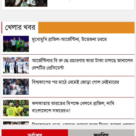
খেলার খবর
মুখোমুখি ব্রাজিল-আর্জেন্টিনা, উত্তেজনা চরমে
আর্জেন্টিনার বি রু দ্ধে প্রচারণায় কারা টাকা ঢালছে জানালেন
দেশটির প্রেসিডেন্ট
বিশ্বকাপের পর মাঠে নেমেই জোড়া গোল নেইমারের
কলকাতায় ভারতের বিপক্ষে খেলবে ব্রাজিল, দাবি
বাংলাদেশে সফরেরও!
বিশ্বকাপের সেরা একাদশ ঘোষণা করল ফিফা, জায়গা পেলেন
যারা
সর্বশেষ
জনপ্রিয়