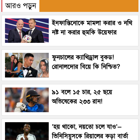
আরও পড়ুন
ইনফান্তিনোকে মামলা করার ও নথি
নষ্ট না করার হুমকি উয়েফার
ফুনচালের ক্যাথিড্রাল বুকড!
রোনালদোর বিয়ে কি নিশ্চিত?
৯১ বলে ১৫ চার, ২৫ ছয়ে
অভিষেকের ২৩৩ রান!
‘হয় থাকো, নয়তো চলে যাও’—
ভিনিসিয়ুসকে রিয়ালের কড়া বার্তা