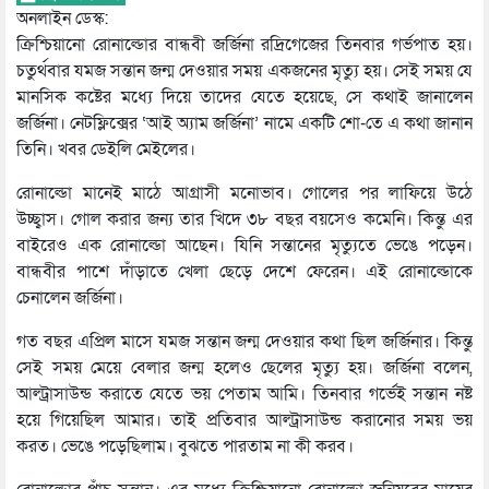
অনলাইন ডেস্ক:
ক্রিশ্চিয়ানো রোনাল্ডোর বান্ধবী জর্জিনা রদ্রিগেজের তিনবার গর্ভপাত হয়।
চতুর্থবার যমজ সন্তান জন্ম দেওয়ার সময় একজনের মৃত্যু হয়। সেই সময় যে
মানসিক কষ্টের মধ্যে দিয়ে তাদের যেতে হয়েছে, সে কথাই জানালেন
জর্জিনা। নেটফ্লিক্সের ‘আই অ্যাম জর্জিনা’ নামে একটি শো-তে এ কথা জানান
তিনি। খবর ডেইলি মেইলের।
রোনাল্ডো মানেই মাঠে আগ্রাসী মনোভাব। গোলের পর লাফিয়ে উঠে
উচ্ছ্বাস। গোল করার জন্য তার খিদে ৩৮ বছর বয়সেও কমেনি। কিন্তু এর
বাইরেও এক রোনাল্ডো আছেন। যিনি সন্তানের মৃত্যুতে ভেঙে পড়েন।
বান্ধবীর পাশে দাঁড়াতে খেলা ছেড়ে দেশে ফেরেন। এই রোনাল্ডোকে
চেনালেন জর্জিনা।
গত বছর এপ্রিল মাসে যমজ সন্তান জন্ম দেওয়ার কথা ছিল জর্জিনার। কিন্তু
সেই সময় মেয়ে বেলার জন্ম হলেও ছেলের মৃত্যু হয়। জর্জিনা বলেন,
আল্ট্রাসাউন্ড করাতে যেতে ভয় পেতাম আমি। তিনবার গর্ভেই সন্তান নষ্ট
হয়ে গিয়েছিল আমার। তাই প্রতিবার আল্ট্রাসাউন্ড করানোর সময় ভয়
করত। ভেঙে পড়েছিলাম। বুঝতে পারতাম না কী করব।