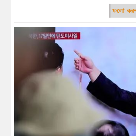
ফলো করু