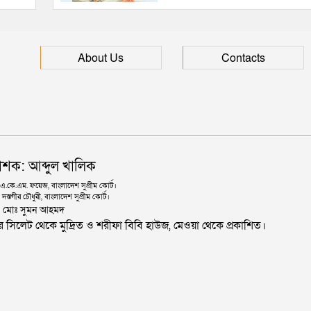
About Us
Contacts
াশক: আব্দুল খালিক
কে.এম. ফয়েজ, বাংলাদেশ সুপ্রীম কোর্ট।
দস্তগীর চৌধুরী, বাংলাদেশ সুপ্রীম কোর্ট।
ঃ মোঃ সুমন আহমদ
জার সিলেট থেকে মুদ্রিত ও শরীফা বিবি হাউজ, মেওয়া থেকে প্রকাশিত।