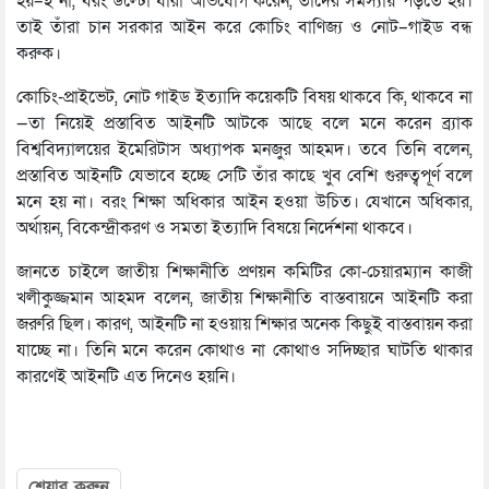
হয়–ই না, বরং উল্টো যাঁরা অভিযোগ করেন, তাঁদের সমস্যায় পড়তে হয়।
তাই তাঁরা চান সরকার আইন করে কোচিং বাণিজ্য ও নোট–গাইড বন্ধ
করুক।
কোচিং-প্রাইভেট, নোট গাইড ইত্যাদি কয়েকটি বিষয় থাকবে কি, থাকবে না
—তা নিয়েই প্রস্তাবিত আইনটি আটকে আছে বলে মনে করেন ব্র্যাক
বিশ্ববিদ্যালয়ের ইমেরিটাস অধ্যাপক মনজুর আহমদ। তবে তিনি বলেন,
প্রস্তাবিত আইনটি যেভাবে হচ্ছে সেটি তাঁর কাছে খুব বেশি গুরুত্বপূর্ণ বলে
মনে হয় না। বরং শিক্ষা অধিকার আইন হওয়া উচিত। যেখানে অধিকার,
অর্থায়ন, বিকেন্দ্রীকরণ ও সমতা ইত্যাদি বিষয়ে নির্দেশনা থাকবে।
জানতে চাইলে জাতীয় শিক্ষানীতি প্রণয়ন কমিটির কো-চেয়ারম্যান কাজী
খলীকুজ্জমান আহমদ বলেন, জাতীয় শিক্ষানীতি বাস্তবায়নে আইনটি করা
জরুরি ছিল। কারণ, আইনটি না হওয়ায় শিক্ষার অনেক কিছুই বাস্তবায়ন করা
যাচ্ছে না। তিনি মনে করেন কোথাও না কোথাও সদিচ্ছার ঘাটতি থাকার
কারণেই আইনটি এত দিনেও হয়নি।
শেয়ার করুন