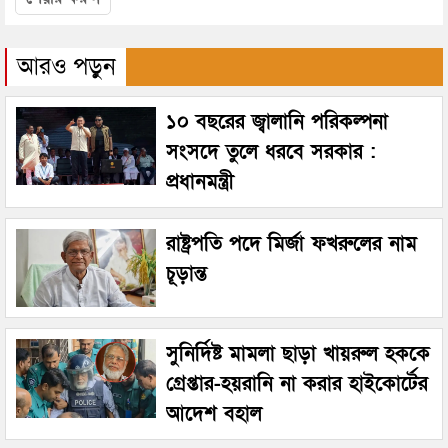
আরও পড়ুন
১০ বছরের জ্বালানি পরিকল্পনা
সংসদে তুলে ধরবে সরকার :
প্রধানমন্ত্রী
রাষ্ট্রপতি পদে মির্জা ফখরুলের নাম
চূড়ান্ত
সুনির্দিষ্ট মামলা ছাড়া খায়রুল হককে
গ্রেপ্তার-হয়রানি না করার হাইকোর্টের
আদেশ বহাল