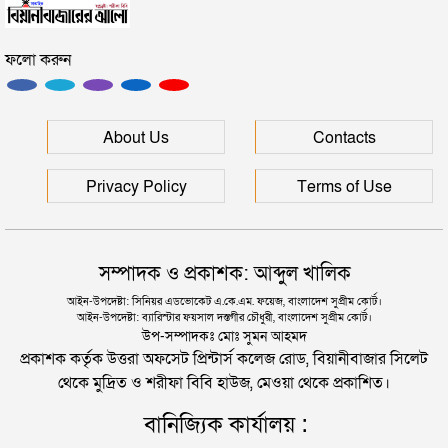
জৈন্তাপুরে বাস চাপায় বৃদ্ধ নিহত, সড়ক অবরোধ
সিলেটে সেই দুই বাস চালকের বিরুদ্ধে মামলা
ফলো করুন
কুলাউড়া সীমান্তে ভারতের অভ্যন্তরে বিএসএফের গুলিতে
মানবপাচার নিয়ে সিলেটের ডিবির হাওরে সংঘর্ষ
বাংলাদেশি নিহত
About Us
Contacts
সিলেটে আরও ৩ জনের প্রাণহানী, পরিস্থিতি এখনো ভয়াবহ
সিলেটে স্বামী উপপরিচালক ক্ষমতার কেন্দ্রে স্ত্রী!
Privacy Policy
Terms of Use
মহেশখালীর মাতারবাড়িতে পৌঁছেছেন প্রধানমন্ত্রী
হবিগঞ্জে মহাসড়কে ত্রিমুখী সংঘর্ষে প্রাণ গেল ২ জনের
সম্পাদক ও প্রকাশক: আব্দুল খালিক
হেলিকপ্টারে মহেশখালীর পথে প্রধানমন্ত্রী
আইন-উপদেষ্টা: সিনিয়র এডভোকেট এ.কে.এম. ফয়েজ, বাংলাদেশ সুপ্রীম কোর্ট।
আইন-উপদেষ্টা: ব্যারিস্টার ফয়সাল দস্তগীর চৌধুরী, বাংলাদেশ সুপ্রীম কোর্ট।
সিলেটে বিদ্যুৎস্পৃষ্টে প্রাণ গেল সিসিক কর্মীর
উপ-সম্পাদকঃ মোঃ সুমন আহমদ
প্রকাশক কর্তৃক উত্তরা অফসেট প্রিন্টার্স কলেজ রোড, বিয়ানীবাজার সিলেট
থেকে মুদ্রিত ও শরীফা বিবি হাউজ, মেওয়া থেকে প্রকাশিত।
প্রেমিকের বাড়িতে স্ত্রীর অনশন: দুধ দিয়ে গোসল করে সম্পর্ক
বানিজ্যিক কার্যালয় :
বিচ্ছেদ স্বামীর