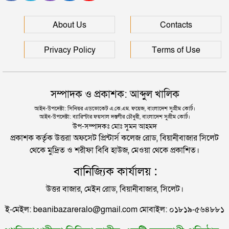
মানবপাচার নিয়ে সিলেটের ডিবির হাওরে সংঘর্ষ
জামায়াত-এমপি নজরুল
About Us
Contacts
শহীদ জিয়া হত্যার বিষয়ে বেরিয়ে আসছে চাঞ্চল্যকর তথ্য
সিলেটে স্বামী উপপরিচালক ক্ষমতার কেন্দ্রে স্ত্রী!
Privacy Policy
Terms of Use
জিয়া হত্যা: মেজর মোজাফফর যেভাবে শনাক্ত হন
হবিগঞ্জে মহাসড়কে ত্রিমুখী সংঘর্ষে প্রাণ গেল ২ জনের
চূড়ান্ত ভোটকেন্দ্রের তালিকা প্রকাশ ২৭ আগস্ট
সম্পাদক ও প্রকাশক: আব্দুল খালিক
আইন-উপদেষ্টা: সিনিয়র এডভোকেট এ.কে.এম. ফয়েজ, বাংলাদেশ সুপ্রীম কোর্ট।
আইন-উপদেষ্টা: ব্যারিস্টার ফয়সাল দস্তগীর চৌধুরী, বাংলাদেশ সুপ্রীম কোর্ট।
সিলেটে বিদ্যুৎস্পৃষ্টে প্রাণ গেল সিসিক কর্মীর
উপ-সম্পাদকঃ মোঃ সুমন আহমদ
প্রকাশক কর্তৃক উত্তরা অফসেট প্রিন্টার্স কলেজ রোড, বিয়ানীবাজার সিলেট
থেকে মুদ্রিত ও শরীফা বিবি হাউজ, মেওয়া থেকে প্রকাশিত।
প্রেমিকের বাড়িতে স্ত্রীর অনশন: দুধ দিয়ে গোসল করে সম্পর্ক
বানিজ্যিক কার্যালয় :
বিচ্ছেদ স্বামীর
উত্তর বাজার, মেইন রোড, বিয়ানীবাজার, সিলেট।
জামায়াতের রাষ্ট্রপতি প্রার্থী ঘোষণা
ই-মেইল: beanibazareralo@gmail.com মোবাইল: ০১৮১৯-৫৬৪৮৮১