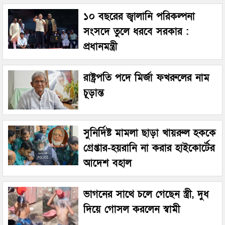
১০ বছরের জ্বালানি পরিকল্পনা
সংসদে তুলে ধরবে সরকার :
প্রধানমন্ত্রী
রাষ্ট্রপতি পদে মির্জা ফখরুলের নাম
চূড়ান্ত
সুনির্দিষ্ট মামলা ছাড়া খায়রুল হককে
গ্রেপ্তার-হয়রানি না করার হাইকোর্টের
আদেশ বহাল
ভাগনের সাথে চলে গেছেন স্ত্রী, দুধ
দিয়ে গোসল করলেন স্বামী