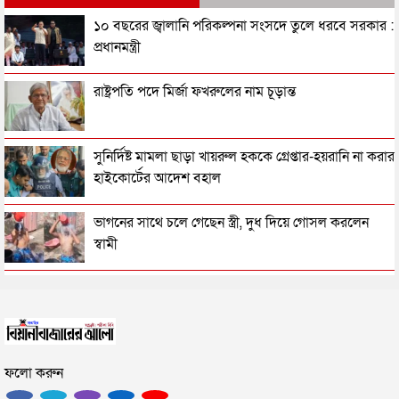
প্রধানমন্ত্রীর সঙ্গে যুক্তরাষ্ট্রের বিশেষ দূত সার্জিও গরের সাক্ষাৎ
১০ বছরের জ্বালানি পরিকল্পনা সংসদে তুলে ধরবে সরকার :
প্রধানমন্ত্রী
স্পিকারের নির্দেশনা পেলেই গাজী নজরুলের এমপি পদ নিয়ে
রাষ্ট্রপতি পদে মির্জা ফখরুলের নাম চূড়ান্ত
সিদ্ধান্ত নেবে ইসি
সাবেক রাষ্ট্রপতি সাহাবুদ্দিন ও আবদুল হামিদের বিরুদ্ধে
সুনির্দিষ্ট মামলা ছাড়া খায়রুল হককে গ্রেপ্তার-হয়রানি না করার
ট্রাইব্যুনালে অভিযোগ
হাইকোর্টের আদেশ বহাল
রাষ্ট্রপতি পদ থেকে পদত্যাগ করছেন মোহাম্মদ সাহাবুদ্দিন!
ভাগনের সাথে চলে গেছেন স্ত্রী, দুধ দিয়ে গোসল করলেন
স্বামী
তরুণীর সাথে ভিডিও: গাজী নজরুলকে এমপি পদ ছাড়তে
সিলেটে পুলিশের অ্যাকশন, ৪৮ জন গ্রেপ্তার
বলল জামায়াত
একনেকে ১৪ হাজার ৪১ কোটি টাকার ৮ প্রকল্প অনুমোদন
সিলেটে সেই দুই বাস চালকের বিরুদ্ধে মামলা
ফলো করুন
ভিডিওর তরুণীকে এবার নিজের ‘দ্বিতীয় স্ত্রী’ দাবি করছেন