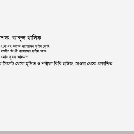
াশক: আব্দুল খালিক
কে.এম. ফয়েজ, বাংলাদেশ সুপ্রীম কোর্ট।
দস্তগীর চৌধুরী, বাংলাদেশ সুপ্রীম কোর্ট।
ঃ মোঃ সুমন আহমদ
জার সিলেট থেকে মুদ্রিত ও শরীফা বিবি হাউজ, মেওয়া থেকে প্রকাশিত।