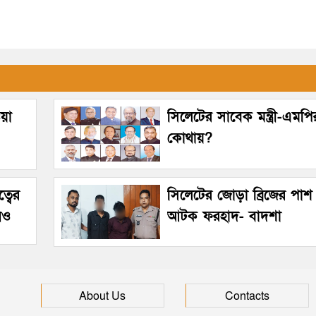
ওয়া
সিলেটের সাবেক মন্ত্রী-এমপি
কোথায়?
্বের
সিলেটের জোড়া ব্রিজের পাশ
নও
আটক ফরহাদ- বাদশা
About Us
Contacts