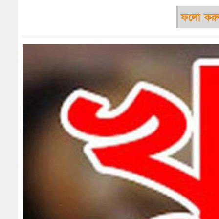
ফলো করু