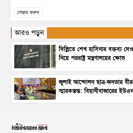
শেয়ার করুন
আরও পড়ুন
দিল্লিতে শেখ হাসিনার বক্তব্য দে
নিয়ে পররাষ্ট্র মন্ত্রণালয়ের ক্ষোভ
জুলাই আন্দোলন ছাত্র-জনতার বীরত
স্মারকস্তম্ভ: বিয়ানীবাজারের ইউএ