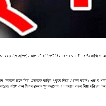
োমবার (১৭ এপ্রিল) সকাল ৮টায় সিলেট বিমানবন্দর থানাধীন বাউরকান্দি গ্রামে ম
ানান, সকালে রতন মিয়া ছেলেকে বাড়ির পুকুরে নিয়ে গোসল করান। এরপর খাব
করেন। হঠাৎ কেন শিশুসন্তানকে খুন করলেন এ ব্যাপারে রতন মিয়া পরিস্কার ক