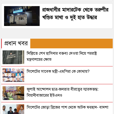
রাজধানীর মাদারটেক থেকে তরুণীর
খণ্ডিত মাথা ও দুই হাত উদ্ধার
প্রধান খবর
দিল্লিতে শেখ হাসিনার বক্তব্য দেওয়া নিয়ে পররাষ্ট্র
মন্ত্রণালয়ের ক্ষোভ
সিলেটের সাবেক মন্ত্রী-এমপিরা কে কোথায়?
জুলাই আন্দোলন ছাত্র-জনতার বীরত্বের স্মারকস্তম্ভ:
বিয়ানীবাজারের ইউএনও
সিলেটের জোড়া ব্রিজের পাশ থেকে আটক ফরহাদ- বাদশা