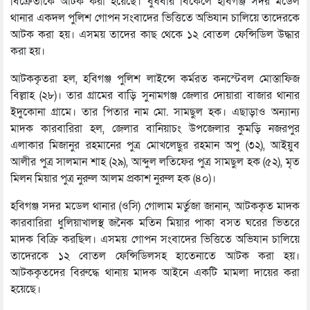
বিক্রেতাকে আটক করা হয়েছে। বুধবার বিকেলে হবিগঞ্জ সদর মডেল
থানার একদল পুলিশ গোপন সংবাদের ভিত্তিতে অভিযান চালিয়ে তাদেরকে
আটক করা হয়। এসময় তাদের কাছ থেকে ১২ বোতল ফেন্সিডিল উদ্ধার
করা হয়।
আটককৃতরা হল, হবিগঞ্জ পুলিশ লাইন্সে কর্মরত কনস্টেবল মোস্তাফিজ
বিল্লাহ (২৮)। তার গ্রামের বাড়ি সুনামগঞ্জ জেলার দোয়ারা বাজার থানার
ইদুকোনা গ্রামে। তার পিতার নাম মো. সামছুল হক। এছাড়াও অন্যান্য
মাদক কারবারিরা হল, জেলার বানিয়াচং উপজেলার কুমড়ি নজরপুর
এলাকার মিজানুর রহমানের পুত্র মোখলেছুর রহমান অপু (৩২), আইয়ুব
আলীর পুত্র সালমান শাহ (২৯), আব্দুল লতিফের পুত্র সামছুল হক (৫২), মৃত
মিলন মিয়ার পুত্র নুরুল আলম প্রকাশ নুরুল হক (৪০)।
হবিগঞ্জ সদর মডেল থানার (ওসি) গোলাম মর্তুজা জানান, আটককৃত মাদক
কারবারিরা ধুলিয়াখালস্থ জনৈক মতিন মিয়ার পাকা বসত ঘরের ভিতরে
মাদক বিক্রি করছিল। এসময় গোপন সংবাদের ভিত্তিতে অভিযান চালিয়ে
তাদেরকে ১২ বোতল ফেন্সিডিলসহ হাতেনাতে আটক করা হয়।
আটককৃতদের বিরুদ্ধে থানায় মাদক আইনে একটি মামলা দায়ের করা
হয়েছে।