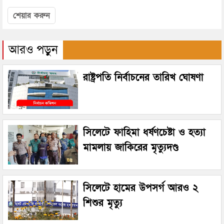
শেয়ার করুন
আরও পড়ুন
রাষ্ট্রপতি নির্বাচনের তারিখ ঘোষণা
সিলেটে ফাহিমা ধর্ষণচেষ্টা ও হত্যা
মামলায় জাকিরের মৃত্যুদণ্ড
সিলেটে হামের উপসর্গ আরও ২
শিশুর মৃত্যু