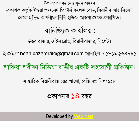
হেলিকপ্টারে মহেশখালীর পথে প্রধানমন্ত্রী
উপ-সম্পাদকঃ মোঃ সুমন আহমদ
প্রকাশক কর্তৃক উত্তরা অফসেট প্রিন্টার্স কলেজ রোড, বিয়ানীবাজার সিলেট
থেকে মুদ্রিত ও শরীফা বিবি হাউজ, মেওয়া থেকে প্রকাশিত।
পিকআপসহ তিনজনকে ধরল সিলেট র‌্যাব
বানিজ্যিক কার্যালয় :
উত্তর বাজার, মেইন রোড, বিয়ানীবাজার, সিলেট।
সিলেটে কাগজ ছাড়া রাস্তায় নামলেই বিপদ
ই-মেইল: beanibazareralo@gmail.com মোবাইল: ০১৮১৯-৫৬৪৮৮১
শাফিয়া শরীফা মিডিয়া বাড়ীর একটি সহযোগী প্রতিষ্ঠান।
নতুন কর্মসূচির ঘোষণা জামায়াত জোটের
সাপ্তাহিক বিয়ানীবাজারের আলো, রেজি নং: সিল/১২৮
“দুর্নীতিতে চ্যাম্পিয়ন হওয়ার সহজ উপায় সংসদ সদস্য এবং
১৪
প্রকাশনার
বছর
প্রশাসন একাকার হয়ে যাওয়া”
রাষ্ট্রপতি নির্বাচনের তারিখ ঘোষণা
Developed by
Web Nest