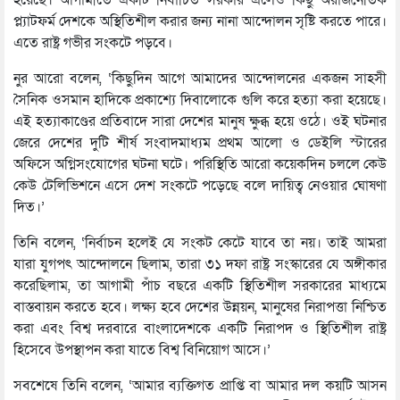
হয়েছে। আগামীতে একটি নির্বাচিত সরকার এলেও কিছু অরাজনৈতিক
প্ল্যাটফর্ম দেশকে অস্থিতিশীল করার জন্য নানা আন্দোলন সৃষ্টি করতে পারে।
এতে রাষ্ট্র গভীর সংকটে পড়বে।
নুর আরো বলেন, ‘কিছুদিন আগে আমাদের আন্দোলনের একজন সাহসী
সৈনিক ওসমান হাদিকে প্রকাশ্যে দিবালোকে গুলি করে হত্যা করা হয়েছে।
এই হত্যাকাণ্ডের প্রতিবাদে সারা দেশের মানুষ ক্ষুব্ধ হয়ে ওঠে। ওই ঘটনার
জেরে দেশের দুটি শীর্ষ সংবাদমাধ্যম প্রথম আলো ও ডেইলি স্টারের
অফিসে অগ্নিসংযোগের ঘটনা ঘটে। পরিস্থিতি আরো কয়েকদিন চললে কেউ
কেউ টেলিভিশনে এসে দেশ সংকটে পড়েছে বলে দায়িত্ব নেওয়ার ঘোষণা
দিত।’
তিনি বলেন, ‘নির্বাচন হলেই যে সংকট কেটে যাবে তা নয়। তাই আমরা
যারা যুগপৎ আন্দোলনে ছিলাম, তারা ৩১ দফা রাষ্ট্র সংস্কারের যে অঙ্গীকার
করেছিলাম, তা আগামী পাঁচ বছরে একটি স্থিতিশীল সরকারের মাধ্যমে
বাস্তবায়ন করতে হবে। লক্ষ্য হবে দেশের উন্নয়ন, মানুষের নিরাপত্তা নিশ্চিত
করা এবং বিশ্ব দরবারে বাংলাদেশকে একটি নিরাপদ ও স্থিতিশীল রাষ্ট্র
হিসেবে উপস্থাপন করা যাতে বিশ্ব বিনিয়োগ আসে।’
সবশেষে তিনি বলেন, ‘আমার ব্যক্তিগত প্রাপ্তি বা আমার দল কয়টি আসন