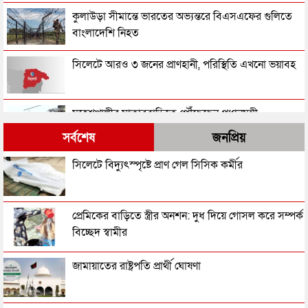
কুলাউড়া সীমান্তে ভারতের অভ্যন্তরে বিএসএফের গুলিতে
বাংলাদেশি নিহত
সিলেটে আরও ৩ জনের প্রাণহানী, পরিস্থিতি এখনো ভয়াবহ
মহেশখালীর মাতারবাড়িতে পৌঁছেছেন প্রধানমন্ত্রী
সর্বশেষ
জনপ্রিয়
হেলিকপ্টারে মহেশখালীর পথে প্রধানমন্ত্রী
সিলেটে বিদ্যুৎস্পৃষ্টে প্রাণ গেল সিসিক কর্মীর
পিকআপসহ তিনজনকে ধরল সিলেট র‌্যাব
প্রেমিকের বাড়িতে স্ত্রীর অনশন: দুধ দিয়ে গোসল করে সম্পর্ক
বিচ্ছেদ স্বামীর
সিলেটে কাগজ ছাড়া রাস্তায় নামলেই বিপদ
জামায়াতের রাষ্ট্রপতি প্রার্থী ঘোষণা
নতুন কর্মসূচির ঘোষণা জামায়াত জোটের