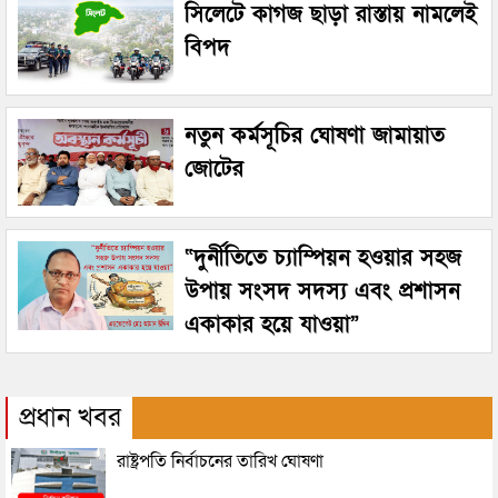
সিলেটে কাগজ ছাড়া রাস্তায় নামলেই
বিপদ
নতুন কর্মসূচির ঘোষণা জামায়াত
জোটের
“দুর্নীতিতে চ্যাম্পিয়ন হওয়ার সহজ
উপায় সংসদ সদস্য এবং প্রশাসন
একাকার হয়ে যাওয়া”
প্রধান খবর
রাষ্ট্রপতি নির্বাচনের তারিখ ঘোষণা