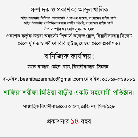
দিল্লিতে শেখ হাসিনার বক্তব্য দেওয়া নিয়ে পররাষ্ট্র
সম্পাদক ও প্রকাশক: আব্দুল খালিক
মন্ত্রণালয়ের ক্ষোভ
সিলেটে বিচার নিয়ে হতাশ ৬ শহীদ পরিবার
আইন-উপদেষ্টা: সিনিয়র এডভোকেট এ.কে.এম. ফয়েজ, বাংলাদেশ সুপ্রীম কোর্ট।
আইন-উপদেষ্টা: ব্যারিস্টার ফয়সাল দস্তগীর চৌধুরী, বাংলাদেশ সুপ্রীম কোর্ট।
সিলেটের সাবেক মন্ত্রী-এমপিরা কে কোথায়?
উপ-সম্পাদকঃ মোঃ সুমন আহমদ
প্রকাশক কর্তৃক উত্তরা অফসেট প্রিন্টার্স কলেজ রোড, বিয়ানীবাজার সিলেট
থেকে মুদ্রিত ও শরীফা বিবি হাউজ, মেওয়া থেকে প্রকাশিত।
জুলাই আন্দোলন ছাত্র-জনতার বীরত্বের স্মারকস্তম্ভ:
বানিজ্যিক কার্যালয় :
বিয়ানীবাজারের ইউএনও
উত্তর বাজার, মেইন রোড, বিয়ানীবাজার, সিলেট।
সিলেটের জোড়া ব্রিজের পাশ থেকে আটক ফরহাদ- বাদশা
ই-মেইল: beanibazareralo@gmail.com মোবাইল: ০১৮১৯-৫৬৪৮৮১
শাফিয়া শরীফা মিডিয়া বাড়ীর একটি সহযোগী প্রতিষ্ঠান।
সিলেটে সড়ক দুর্ঘটনায় প্রাণ গেল যুবকের
সাপ্তাহিক বিয়ানীবাজারের আলো, রেজি নং: সিল/১২৮
ইউনূসকে সঙ্গে নিয়ে জুলাই স্মৃতি জাদুঘর উদ্বোধন করলেন
১৪
প্রকাশনার
বছর
প্রধানমন্ত্রী