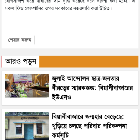
যোগসাজশ করে খাবারের দাম বৃদ্ধি করেছে বলে ধারণা করা হচ্ছে। এ
সকল ফিড কোম্পানির ওপর সরকারের নজরদারি করা উচিত।
শেয়ার করুন
আরও পড়ুন
জুলাই আন্দোলন ছাত্র-জনতার
বীরত্বের স্মারকস্তম্ভ: বিয়ানীবাজারের
ইউএনও
বিয়ানীবাজারে জন্মহার বেড়েছে:
খুড়িয়ে চলছে পরিবার পরিকল্পনা
কর্মসূচি