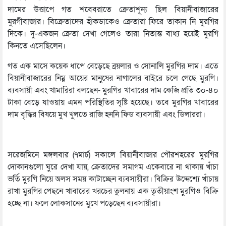
দামের উত্তাপে গত শবেবরাতে ক্রেতাশূন্য ছিল বিয়ানীবাজারের
মুরগীবাজার। বিক্রেতাদের হাঁকডাকেও ক্রেতারা ফিরে তাকান নি মুরগির
দিকে। দু-একজন ক্রেতা দেখা গেলেও তারা নিতান্ত বাধ্য হয়েই মুরগি
কিনতে এসেছিলেন।
গত এক মাসে কয়েক ধাপে বেড়েছে ব্রয়লার ও সোনালি মুরগির দাম। এতে
বিয়ানীবাজারের নিম্ন আয়ের মানুষের নাগালের বাইরে চলে গেছে মুরগি।
ব্যবসায়ী এবং খামারিরা বলছেন- মুরগির খাবারের দাম কেজি প্রতি ৩০-৪০
টাকা বেড়ে যাওয়ায় এমন পরিস্থিতির সৃষ্টি হয়েছে। তবে মুরগির খাবারের
দাম বৃদ্ধির বিষয়ে মুখ খুলতে রাজি হননি ফিড ব্যবসায়ী এবং ডিলাররা।
সরেজমিনে মঙ্গলবার (৭মার্চ) সকালে বিয়ানীবাজার পৌরশহরের মুরগির
দোকানগুলো ঘুরে দেখা যায়, ক্রেতাদের সমাগম একেবারে না থাকায় খাঁচা
ভর্তি মুরগি নিয়ে অলস সময় কাটাচ্ছেন ব্যবসায়ীরা। বিক্রির উদ্দেশ্যে খাঁচায়
রাখা মুরগির পেছনে খাবারের খরচের তুলনায় এক তৃতীয়াংশ মুরগিও বিক্রি
হচ্ছে না। ফলে লোকসানের মুখে পড়েছেন ব্যবসায়ীরা।