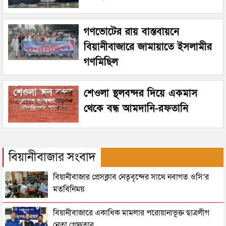
গণভোটের রায় বাস্তবায়নে
বিয়ানীবাজারে জামায়াতে ইসলামীর
গণমিছিল
শেওলা স্থলবন্দর দিয়ে একমাস
থেকে বন্ধ আমদানি-রফতানি
বিয়ানীবাজার সংবাদ
বিয়ানীবাজার প্রেসক্লাব নেতৃবৃন্দের সাথে নবাগত ওসি’র
মতবিনিময়
বিয়ানীবাজারে একাধিক মামলার পরোয়ানাভূক্ত ছাত্রলীগ
নেতা গ্রেফতার