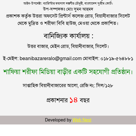
আইন-উপদেষ্টা: ব্যারিস্টার ফয়সাল দস্তগীর চৌধুরী, বাংলাদেশ সুপ্রীম কোর্ট।
নিরাপত্তা ঝুঁকি
সিলেটের সাবেক মন্ত্রী-এমপিরা কে কোথায়?
উপ-সম্পাদকঃ মোঃ সুমন আহমদ
প্রকাশক কর্তৃক উত্তরা অফসেট প্রিন্টার্স কলেজ রোড, বিয়ানীবাজার সিলেট
থেকে মুদ্রিত ও শরীফা বিবি হাউজ, মেওয়া থেকে প্রকাশিত।
জুলাই আন্দোলন ছাত্র-জনতার বীরত্বের স্মারকস্তম্ভ:
বানিজ্যিক কার্যালয় :
বিয়ানীবাজারের ইউএনও
উত্তর বাজার, মেইন রোড, বিয়ানীবাজার, সিলেট।
সিলেটের জোড়া ব্রিজের পাশ থেকে আটক ফরহাদ- বাদশা
ই-মেইল: beanibazareralo@gmail.com মোবাইল: ০১৮১৯-৫৬৪৮৮১
শাফিয়া শরীফা মিডিয়া বাড়ীর একটি সহযোগী প্রতিষ্ঠান।
সিলেটে সড়ক দুর্ঘটনায় প্রাণ গেল যুবকের
সাপ্তাহিক বিয়ানীবাজারের আলো, রেজি নং: সিল/১২৮
ইউনূসকে সঙ্গে নিয়ে জুলাই স্মৃতি জাদুঘর উদ্বোধন করলেন
১৪
প্রকাশনার
বছর
প্রধানমন্ত্রী
সিলেটে আরও দুইজনের মৃত্যু, হাসপাতালে ৩ শতাধিক
Developed by
Web Nest