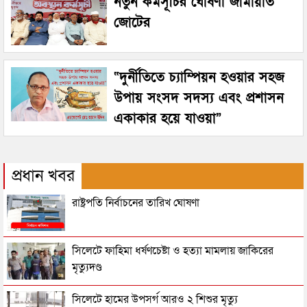
নতুন কর্মসূচির ঘোষণা জামায়াত
জোটের
“দুর্নীতিতে চ্যাম্পিয়ন হওয়ার সহজ
উপায় সংসদ সদস্য এবং প্রশাসন
একাকার হয়ে যাওয়া”
প্রধান খবর
রাষ্ট্রপতি নির্বাচনের তারিখ ঘোষণা
সিলেটে ফাহিমা ধর্ষণচেষ্টা ও হত্যা মামলায় জাকিরের
মৃত্যুদণ্ড
সিলেটে হামের উপসর্গ আরও ২ শিশুর মৃত্যু