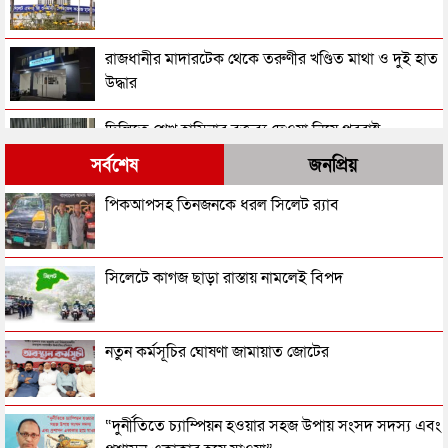
রাজধানীর মাদারটেক থেকে তরুণীর খণ্ডিত মাথা ও দুই হাত
উদ্ধার
দিল্লিতে শেখ হাসিনার বক্তব্য দেওয়া নিয়ে পররাষ্ট্র
মন্ত্রণালয়ের ক্ষোভ
সর্বশেষ
জনপ্রিয়
সিলেটের সাবেক মন্ত্রী-এমপিরা কে কোথায়?
পিকআপসহ তিনজনকে ধরল সিলেট র‌্যাব
জুলাই আন্দোলন ছাত্র-জনতার বীরত্বের স্মারকস্তম্ভ:
সিলেটে কাগজ ছাড়া রাস্তায় নামলেই বিপদ
বিয়ানীবাজারের ইউএনও
সিলেটের জোড়া ব্রিজের পাশ থেকে আটক ফরহাদ- বাদশা
নতুন কর্মসূচির ঘোষণা জামায়াত জোটের
সিলেটে সড়ক দুর্ঘটনায় প্রাণ গেল যুবকের
“দুর্নীতিতে চ্যাম্পিয়ন হওয়ার সহজ উপায় সংসদ সদস্য এবং