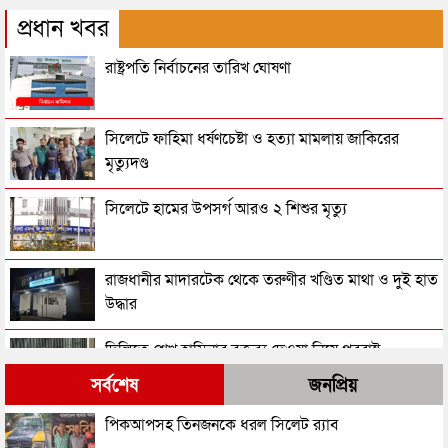
প্রধান খবর
রাষ্ট্রপতি নির্বাচনের তারিখ ঘোষণা
সিলেটে ফাহিমা ধর্ষণচেষ্টা ও হত্যা মামলায় জাকিরের
মৃত্যুদণ্ড
সিলেটে হামের উপসর্গ আরও ২ শিশুর মৃত্যু
রাজধানীর মাদারটেক থেকে তরুণীর খণ্ডিত মাথা ও দুই হাত
উদ্ধার
দিল্লিতে শেখ হাসিনার বক্তব্য দেওয়া নিয়ে পররাষ্ট্র
মন্ত্রণালয়ের ক্ষোভ
সর্বশেষ
জনপ্রিয়
সিলেটের সাবেক মন্ত্রী-এমপিরা কে কোথায়?
পিকআপসহ তিনজনকে ধরল সিলেট র‌্যাব