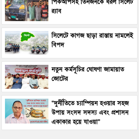
পিকআপসহ তিনজনকে ধরল সিলেট
র‌্যাব
সিলেটে কাগজ ছাড়া রাস্তায় নামলেই
বিপদ
নতুন কর্মসূচির ঘোষণা জামায়াত
জোটের
“দুর্নীতিতে চ্যাম্পিয়ন হওয়ার সহজ
উপায় সংসদ সদস্য এবং প্রশাসন
একাকার হয়ে যাওয়া”