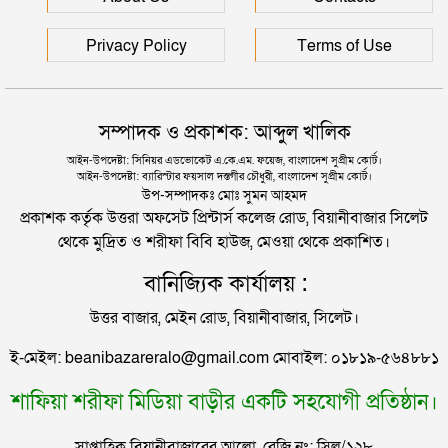
দুই তরুণীকে তুলে নিয়ে ধর্ষণ, ৬ যুবককে যে শাস্তি দিলে
আদালত
রাজধানীর মাদারটেক থেকে তরুণীর খণ্ডিত মাথা ও দুই হাত
Privacy Policy
Terms of Use
উদ্ধার
যুক্তরাজ্যে বাংলাদেশিদের মধ্যে ৯৫ শতাংশই সিলেটি
দিল্লিতে শেখ হাসিনার বক্তব্য দেওয়া নিয়ে পররাষ্ট্র
সম্পাদক ও প্রকাশক: আব্দুল খালিক
মন্ত্রণালয়ের ক্ষোভ
সিলেটে বিচার নিয়ে হতাশ ৬ শহীদ পরিবার
আইন-উপদেষ্টা: সিনিয়র এডভোকেট এ.কে.এম. ফয়েজ, বাংলাদেশ সুপ্রীম কোর্ট।
আইন-উপদেষ্টা: ব্যারিস্টার ফয়সাল দস্তগীর চৌধুরী, বাংলাদেশ সুপ্রীম কোর্ট।
সিলেটের সাবেক মন্ত্রী-এমপিরা কে কোথায়?
উপ-সম্পাদকঃ মোঃ সুমন আহমদ
প্রকাশক কর্তৃক উত্তরা অফসেট প্রিন্টার্স কলেজ রোড, বিয়ানীবাজার সিলেট
থেকে মুদ্রিত ও শরীফা বিবি হাউজ, মেওয়া থেকে প্রকাশিত।
জুলাই আন্দোলন ছাত্র-জনতার বীরত্বের স্মারকস্তম্ভ:
বানিজ্যিক কার্যালয় :
বিয়ানীবাজারের ইউএনও
উত্তর বাজার, মেইন রোড, বিয়ানীবাজার, সিলেট।
সিলেটের জোড়া ব্রিজের পাশ থেকে আটক ফরহাদ- বাদশা
ই-মেইল: beanibazareralo@gmail.com মোবাইল: ০১৮১৯-৫৬৪৮৮১
শাফিয়া শরীফা মিডিয়া বাড়ীর একটি সহযোগী প্রতিষ্ঠান।
সিলেটে সড়ক দুর্ঘটনায় প্রাণ গেল যুবকের
সাপ্তাহিক বিয়ানীবাজারের আলো, রেজি নং: সিল/১২৮