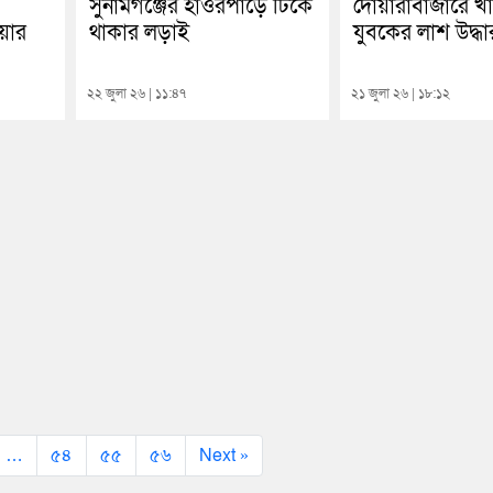
সুনামগঞ্জের হাওরপাড়ে টিকে
দোয়ারাবাজারে খ
য়ার
থাকার লড়াই
যুবকের লাশ উদ্ধা
২২ জুলা ২৬ | ১১:৪৭
২১ জুলা ২৬ | ১৮:১২
…
৫৪
৫৫
৫৬
Next »