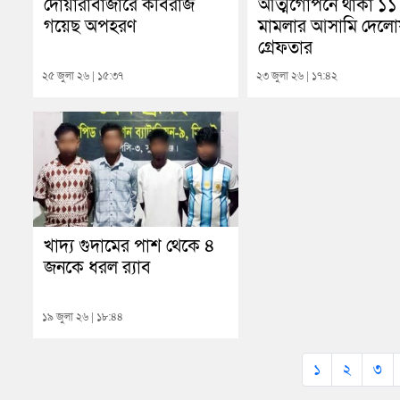
দোয়ারাবাজারে কবিরাজ
আত্মগোপনে থাকা ১১
গয়েছ অপহরণ
মামলার আসামি দেলো
গ্রেফতার
২৫ জুলা ২৬ | ১৫:৩৭
২৩ জুলা ২৬ | ১৭:৪২
খাদ্য গুদামের পাশ থেকে ৪
জনকে ধরল র‌্যাব
১৯ জুলা ২৬ | ১৮:৪৪
১
২
৩