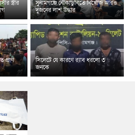
ীর স্ত্রীর
সুনামগঞ্জে নৌকাডুবিতে নিখোঁজ আরও
োগ
দুজনের লাশ উদ্ধার
ে প্রাণ
সিলেটে যে কারণে র‌্যাব ধরলো ৩
জনকে