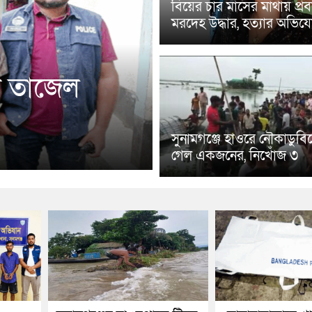
বিয়ের চার মাসের মাথায় প্রবাস
মরদেহ উদ্ধার, হত্যার অভিয
মী তাজেল
সুনামগঞ্জে হাওরে নৌকাডুবিত
গেল একজনের, নিখোঁজ ৩