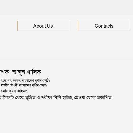
About Us
Contacts
াশক: আব্দুল খালিক
কে.এম. ফয়েজ, বাংলাদেশ সুপ্রীম কোর্ট।
দস্তগীর চৌধুরী, বাংলাদেশ সুপ্রীম কোর্ট।
ঃ মোঃ সুমন আহমদ
জার সিলেট থেকে মুদ্রিত ও শরীফা বিবি হাউজ, মেওয়া থেকে প্রকাশিত।