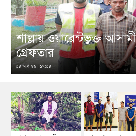
শাল্লায় ওয়ারেন্টভুক্ত আসা
গ্রেফতার
০৪ আগ ২৬ | ১৭:০৪