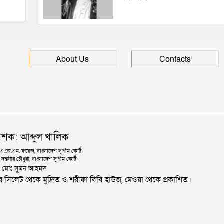
About Us
Contacts
াশক: আব্দুল খালিক
কে.এম. ফয়েজ, বাংলাদেশ সুপ্রীম কোর্ট।
দস্তগীর চৌধুরী, বাংলাদেশ সুপ্রীম কোর্ট।
ঃ মোঃ সুমন আহমদ
জার সিলেট থেকে মুদ্রিত ও শরীফা বিবি হাউজ, মেওয়া থেকে প্রকাশিত।