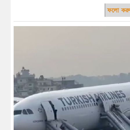
ফলো করু