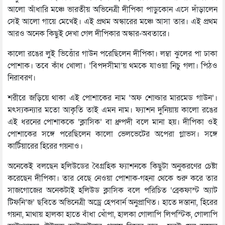
আলো আঁধারি মঞ্চে ভারতীয় অভিনেত্রী দীপিকা পাড়ুকোন এসে দাঁড়ালেন
সেই আলো গায়ে মেখেই। এই প্রথম অস্কারের মঞ্চে আসা তার। এই প্রথম
আরও অনেক কিছুই দেখা গেল দীপিকার অস্কার-অবতারে।
কালো রঙের লুই ভিত্তোঁর গাউন পরেছিলেন দীপিকা। লম্বা ঝুলের পা ঢাকা
পোশাক। তবে কাঁধ খোলা। ‘বিপদসীমা’য় থমকে যাওয়া নিচু গলা। পিঠও
নিরাবরণ।
শরীরে জড়িয়ে থাকা এই পোশাকের নাম ‘অফ শোল্ডার মারমেড গাউন’।
মৎস্যকন্যার মতো আকৃতি তাই এমন নাম। ফ্যাশন দুনিয়ায় কালো রঙের
এই ধরনের পোশাককে ‘ক্লাসিক’ বা ধ্রুপদী বলে মানা হয়। দীপিকা ওই
পোশাকের সঙ্গে পরেছিলেন কালো ভেলভেটের অপেরা গ্লাভস। সঙ্গে
কার্টিয়ারের হিরের গয়নাও।
অনেকেই বলছেন হলিউডের বৈগ্রহিক ফ্যাশনকে কিছুটা অনুকরণের চেষ্টা
করেছেন দীপিকা। তার বেছে নেওয়া পোশাক-গহনা থেকে শুরু করে তার
সাজগোজের অনেকটাই হলিউড ক্লাসিক বলে পরিচিত ‘ব্রেকফাস্ট অ্যাট
টিফনি’জ’ ছবিতে অভিনেত্রী অড্রে হেপবার্ন অনুপ্রাণিত। হাতে দস্তানা, হিরের
গয়না, মাথায় হালকা হাতে বাঁধা খোঁপা, হালকা গোলাপি লিপস্টিক, গোলাপি