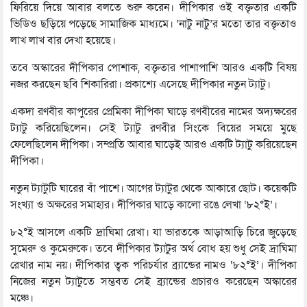
ফিরিয়ে দিয়ে আবার বলতে শুরু করেন। দীপিকার ওই বক্তৃতার একটি
ভিডিও ছড়িয়ে পড়েছে সামাজিক মাধ্যমে। ‘নাটু নাটু’র মতো তার বক্তৃতাও
লাখ লাখ বার দেখা হয়েছে।
তবে অস্কারের দীপিকার পোশাক, বক্তৃতার পাশাপাশি আরও একটি বিষয়
নজর করছেন ছবি শিকারিরা। প্রকাশ্যে এসেছে দীপিকার নতুন ট্যাটু।
একদা রণবীর কাপুরের প্রেমিকা দীপিকা ঘাড়ে রণবীরের নামের অদ্যক্ষরের
ট্যাটু করিয়েছিলেন। সেই ট্যাটু রণবীর সিংকে বিয়ের সময়ে মুছে
ফেলেছিলেন দীপিকা। সম্প্রতি আবার ঘাড়েই আরও একটি ট্যাটু করিয়েছেন
দীপিকা।
নতুন ট্যাটুটি ঘারের বাঁ পাশে। আগের ট্যাটুর থেকে আকারে ছোট। কয়েকটি
সংখ্যা ও অক্ষরের সমাহার। দীপিকার ঘাড়ে কালো রঙে লেখা ‘৮২°ই’।
৮২°ই আসলে একটি দ্রাঘিমা রেখা। যা ভারতকে আড়াআড়ি চিরে জুড়েছে
সুমেরু ও কুমেরুকে। তবে দীপিকার ট্যাটুর অর্থ বোধ হয় শুধু সেই দ্রাঘিমা
রেখার নাম নয়। দীপিকার ত্বক পরিচর্যার ব্র্যান্ডের নামও ‘৮২°ই’। দীপিকা
নিজের নতুন ট্যাটুতে সম্ভবত সেই ব্র্যান্ডের প্রচারও করেছেন অস্কারের
মঞ্চে।