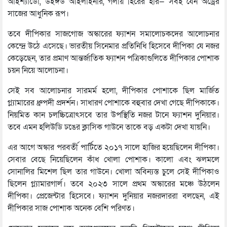
আইশ্যাডো, উইঙ্গড আইলাইনার, গলায় হিরের হার— সবই যেন অড্রের
সাজের আধুনিক রূপ।
তবে দীপিকার সাজগোজ অস্কারের ফ্যাশন সমালোচকদের আলোচনার
কেন্দ্রে উঠে এসেছে। ভারতীয় সিনেমার প্রতিনিধি হিসেবে দীপিকা যে নজর
কেড়েছেন, তার প্রমাণ আন্তর্জাতিক ফ্যাশন পত্রিকাগুলিতে দীপিকার পোশাক
চয়ন নিয়ে আলোচনা।
সেই সব আলোচনার সারমর্ম হলো, দীপিকার পোশাকে ছিল মার্জিত
গ্ল্যামারের ধ্রুপদী প্রদর্শন। সাধারণ পোশাকে বহুবার দেখা গেছে দীপিকাকে।
নিয়মিত কান চলচ্চিত্রোৎসবে তার উপস্থিতি নজর টানে ফ্যাশন দুনিয়ার।
তবে এমন হলিউডি ঢঙের ক্লাসিক গাউনে তাকে বড় একটা দেখা যায়নি।
এর আগে অস্কার পরবর্তী পার্টিতে ২০১৭ সালে হাজির হয়েছিলেন দীপিকা।
সেবার বেছে নিয়েছিলেন কাঁধ খোলা পোশাক। কালো এবং ঝলমলে
সোনালির মিশেল ছিল তার গাউনে। খোলা অবিন্যস্ত চুলে সেই দীপিকাও
ছিলেন গ্ল্যামারগার্ল। তবে ২০২৩ সালে প্রথম অস্কারের মঞ্চে উঠলেন
দীপিকা। প্রেজেন্টার হিসেবে। ফ্যাশন দুনিয়ার নজরদাররা বলছেন, এই
দীপিকার সাজ পোশাক অনেক বেশি পরিণত।