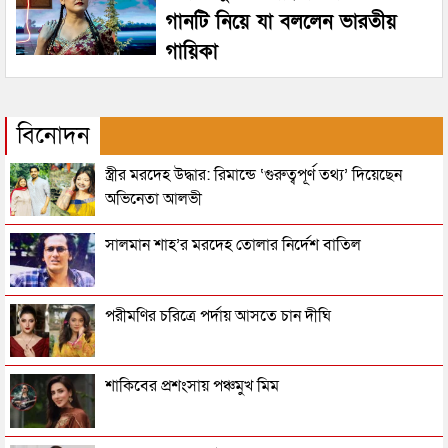
গানটি নিয়ে যা বললেন ভারতীয়
গায়িকা
বিনোদন
স্ত্রীর মরদেহ উদ্ধার: রিমান্ডে ‘গুরুত্বপূর্ণ তথ্য’ দিয়েছেন
অভিনেতা আলভী
সালমান শাহ’র মরদেহ তোলার নির্দেশ বাতিল
পরীমণির চরিত্রে পর্দায় আসতে চান দীঘি
শাকিবের প্রশংসায় পঞ্চমুখ মিম