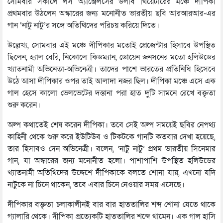
সোমবার সকালে লস অ্যাঞ্জেলসের ডলবি থিয়েটারের মঞ্চে দীপিকা
প্রথমবার উঠলেন অস্কারের জন্য মনোনীত ভারতীয় ছবি আরআরআর-এর
গান ‘নাটু নাটু’র সঙ্গে অতিথিদের পরিচয় করিয়ে দিতে।
উল্লেখ্য, সোমবার এই মঞ্চে দীপিকার মতোই প্রেজেন্টার হিসাবে উপস্থিত
ছিলেন, হ্যাল বেরি, নিকোলে কিডম্যান, ডোয়েন জনসনের মতো হলিউডের
খ্যাতনামী অভিনেতা-অভিনেত্রী। তাদের পাশে ভারতের প্রতিনিধি হিসেবে
উঠে আসা দীপিকার ওপর তাই আলাদা নজর ছিল। দীপিকা মঞ্চে এসে এক
গাল হেসে কালো ভেলভেটের দস্তানা পরা হাত দুটি সামনে রেখে বক্তৃতা
শুরু করেন।
অল্প কথাতেই শেষ করেন দীপিকা। তবে সেই অল্প সময়েই ছবির নেপথ্য
কাহিনী থেকে শুরু করে ইউটিউব ও টিকটকে গানটি কতবার দেখা হয়েছে,
তার হিসাবও দেন অভিনেত্রী। বলেন, ‘নাটু নাটু’ প্রথম ভারতীয় সিনেমার
গান, যা অস্কারের জন্য মনোনীত হলো। পাশাপাশি উপস্থিত হলিউডের
খ্যাতনামী অতিথিদের উদ্দেশে দীপিকাকে বলতে শোনা যায়, এখনো যদি
নাটুকে না চিনে থাকেন, তবে এবার চিনে নেওয়ার সময় এসেছে।
দীপিকার বক্তৃতা চলাকালীনই বার বার হাততালির শব্দ শোনা যেতে থাকে
গ্যালারি থেকে। দীপিকা প্রত্যেকটি হাততালির শব্দে থামেন। এক গাল হাসি