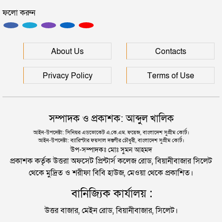
সিলেটে ফাহিমা ধর্ষণচেষ্টা ও হত্যা মামলায় জাকিরের
ফলো করুন
মৃত্যুদণ্ড
রাহুলের মৃত্যু বিতর্কে বন্ধ হচ্ছে ‘চিরসখা’, প্রশ্নের মুখে ‘কনে
সিলেটে হামের উপসর্গ আরও ২ শিশুর মৃত্যু
দেখা আলো’ও
About Us
Contacts
রাহুলের শোক কাটিয়ে শুটিংয়ে ফিরলেন প্রিয়াঙ্কা
রাজধানীর মাদারটেক থেকে তরুণীর খণ্ডিত মাথা ও দুই হাত
Privacy Policy
Terms of Use
উদ্ধার
৯৮তম অস্কার পুরস্কার পেলেন যারা
দিল্লিতে শেখ হাসিনার বক্তব্য দেওয়া নিয়ে পররাষ্ট্র
সম্পাদক ও প্রকাশক: আব্দুল খালিক
মন্ত্রণালয়ের ক্ষোভ
পপতারকা রিহানার বাড়িতে গুলি, নারী আটক
আইন-উপদেষ্টা: সিনিয়র এডভোকেট এ.কে.এম. ফয়েজ, বাংলাদেশ সুপ্রীম কোর্ট।
আইন-উপদেষ্টা: ব্যারিস্টার ফয়সাল দস্তগীর চৌধুরী, বাংলাদেশ সুপ্রীম কোর্ট।
সিলেটের সাবেক মন্ত্রী-এমপিরা কে কোথায়?
উপ-সম্পাদকঃ মোঃ সুমন আহমদ
প্রকাশক কর্তৃক উত্তরা অফসেট প্রিন্টার্স কলেজ রোড, বিয়ানীবাজার সিলেট
থেকে মুদ্রিত ও শরীফা বিবি হাউজ, মেওয়া থেকে প্রকাশিত।
জুলাই আন্দোলন ছাত্র-জনতার বীরত্বের স্মারকস্তম্ভ:
বানিজ্যিক কার্যালয় :
বিয়ানীবাজারের ইউএনও
উত্তর বাজার, মেইন রোড, বিয়ানীবাজার, সিলেট।
সিলেটের জোড়া ব্রিজের পাশ থেকে আটক ফরহাদ- বাদশা