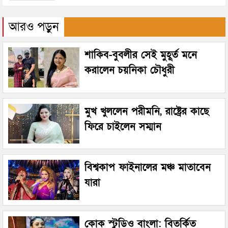
আরও পড়ুন
শাকিব-বুবলীর সেই মুহূর্ত মনে
করালেন চয়নিকা চৌধুরী
মুখ খুললেন পরীমনি, রাষ্ট্রের কাছে
ফিরে চাইলেন সম্মান
বিশ্বকাপ ফাইনালের মঞ্চ মাতাবেন
যারা
কোক স্টুডিও বাংলা: বিতর্কিত