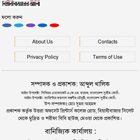
সিলেটে হামের উপসর্গ আরও ২ শিশুর মৃত্যু
সিলেটে আরও ৩ জনের প্রাণহানী, পরিস্থিতি এখনো ভয়াবহ
ফলো করুন
রাজধানীর মাদারটেক থেকে তরুণীর খণ্ডিত মাথা ও দুই হাত
মহেশখালীর মাতারবাড়িতে পৌঁছেছেন প্রধানমন্ত্রী
উদ্ধার
About Us
Contacts
দিল্লিতে শেখ হাসিনার বক্তব্য দেওয়া নিয়ে পররাষ্ট্র
মন্ত্রণালয়ের ক্ষোভ
হেলিকপ্টারে মহেশখালীর পথে প্রধানমন্ত্রী
Privacy Policy
Terms of Use
সিলেটের সাবেক মন্ত্রী-এমপিরা কে কোথায়?
পিকআপসহ তিনজনকে ধরল সিলেট র‌্যাব
সম্পাদক ও প্রকাশক: আব্দুল খালিক
জুলাই আন্দোলন ছাত্র-জনতার বীরত্বের স্মারকস্তম্ভ:
আইন-উপদেষ্টা: সিনিয়র এডভোকেট এ.কে.এম. ফয়েজ, বাংলাদেশ সুপ্রীম কোর্ট।
আইন-উপদেষ্টা: ব্যারিস্টার ফয়সাল দস্তগীর চৌধুরী, বাংলাদেশ সুপ্রীম কোর্ট।
বিয়ানীবাজারের ইউএনও
সিলেটে কাগজ ছাড়া রাস্তায় নামলেই বিপদ
উপ-সম্পাদকঃ মোঃ সুমন আহমদ
প্রকাশক কর্তৃক উত্তরা অফসেট প্রিন্টার্স কলেজ রোড, বিয়ানীবাজার সিলেট
থেকে মুদ্রিত ও শরীফা বিবি হাউজ, মেওয়া থেকে প্রকাশিত।
নতুন কর্মসূচির ঘোষণা জামায়াত জোটের
বানিজ্যিক কার্যালয় :