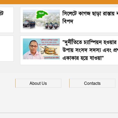
েট
সিলেটে কাগজ ছাড়া রাস্তায়
বিপদ
“দুর্নীতিতে চ্যাম্পিয়ন হওয়া
উপায় সংসদ সদস্য এবং প্
একাকার হয়ে যাওয়া”
About Us
Contacts