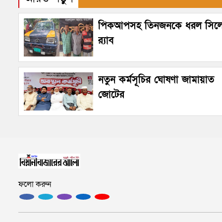
পিকআপসহ তিনজনকে ধরল সিল
র‌্যাব
নতুন কর্মসূচির ঘোষণা জামায়াত
জোটের
ফলো করুন