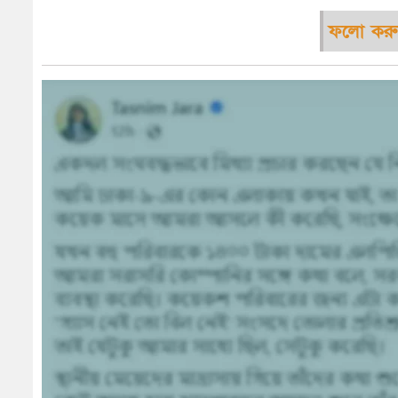
ফলো করু