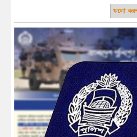
ফলো করু