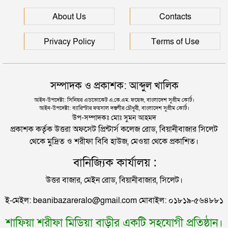
সিলেটে হামের উপসর্গ আরও ২ শিশুর মৃত্যু
About Us
Contacts
দুই তরুণীকে তুলে নিয়ে ধর্ষণ, ৬ যুবককে যে শাস্তি দিলে
আদালত
রাজধানীর মাদারটেক থেকে তরুণীর খণ্ডিত মাথা ও দুই হাত
Privacy Policy
Terms of Use
উদ্ধার
যুক্তরাজ্যে বাংলাদেশিদের মধ্যে ৯৫ শতাংশই সিলেটি
দিল্লিতে শেখ হাসিনার বক্তব্য দেওয়া নিয়ে পররাষ্ট্র
সম্পাদক ও প্রকাশক: আব্দুল খালিক
মন্ত্রণালয়ের ক্ষোভ
সিলেটে বিচার নিয়ে হতাশ ৬ শহীদ পরিবার
আইন-উপদেষ্টা: সিনিয়র এডভোকেট এ.কে.এম. ফয়েজ, বাংলাদেশ সুপ্রীম কোর্ট।
আইন-উপদেষ্টা: ব্যারিস্টার ফয়সাল দস্তগীর চৌধুরী, বাংলাদেশ সুপ্রীম কোর্ট।
সিলেটের সাবেক মন্ত্রী-এমপিরা কে কোথায়?
উপ-সম্পাদকঃ মোঃ সুমন আহমদ
প্রকাশক কর্তৃক উত্তরা অফসেট প্রিন্টার্স কলেজ রোড, বিয়ানীবাজার সিলেট
থেকে মুদ্রিত ও শরীফা বিবি হাউজ, মেওয়া থেকে প্রকাশিত।
জুলাই আন্দোলন ছাত্র-জনতার বীরত্বের স্মারকস্তম্ভ:
বানিজ্যিক কার্যালয় :
বিয়ানীবাজারের ইউএনও
উত্তর বাজার, মেইন রোড, বিয়ানীবাজার, সিলেট।
সিলেটের জোড়া ব্রিজের পাশ থেকে আটক ফরহাদ- বাদশা
ই-মেইল: beanibazareralo@gmail.com মোবাইল: ০১৮১৯-৫৬৪৮৮১
শাফিয়া শরীফা মিডিয়া বাড়ীর একটি সহযোগী প্রতিষ্ঠান।