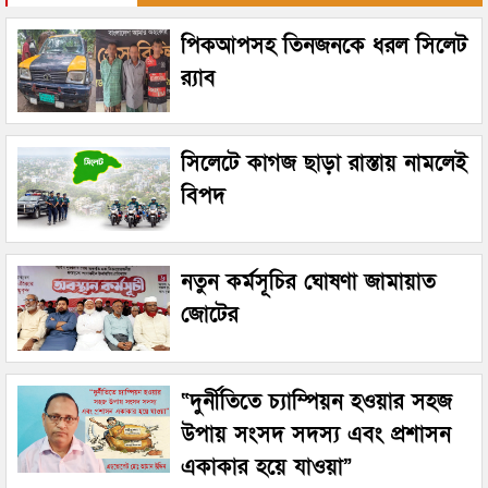
পিকআপসহ তিনজনকে ধরল সিলেট
র‌্যাব
সিলেটে কাগজ ছাড়া রাস্তায় নামলেই
বিপদ
নতুন কর্মসূচির ঘোষণা জামায়াত
জোটের
“দুর্নীতিতে চ্যাম্পিয়ন হওয়ার সহজ
উপায় সংসদ সদস্য এবং প্রশাসন
একাকার হয়ে যাওয়া”