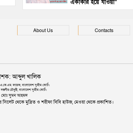
একাকার হয়ে যাওয়া”
About Us
Contacts
াশক: আব্দুল খালিক
কে.এম. ফয়েজ, বাংলাদেশ সুপ্রীম কোর্ট।
দস্তগীর চৌধুরী, বাংলাদেশ সুপ্রীম কোর্ট।
ঃ মোঃ সুমন আহমদ
জার সিলেট থেকে মুদ্রিত ও শরীফা বিবি হাউজ, মেওয়া থেকে প্রকাশিত।