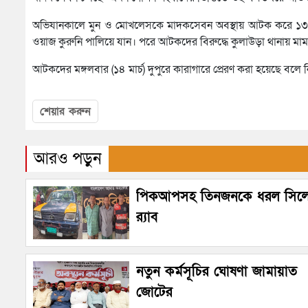
অভিযানকালে মুন ও মোখলেসকে মাদকসেবন অবস্থায় আটক করে ১৩ বো
ওয়াজ কুরুনি পালিয়ে যান। পরে আটকদের বিরুদ্ধে কুলাউড়া থানায় মামল
আটকদের মঙ্গলবার (১৪ মার্চ) দুপুরে কারাগারে প্রেরণ করা হয়েছে বলে নি
শেয়ার করুন
আরও পড়ুন
পিকআপসহ তিনজনকে ধরল সিল
র‌্যাব
নতুন কর্মসূচির ঘোষণা জামায়াত
জোটের