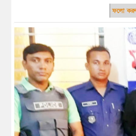
ফলো করু