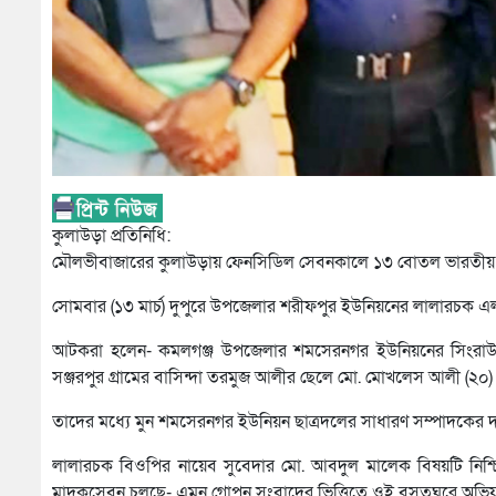
কুলাউড়া প্রতিনিধি:
মৌলভীবাজারের কুলাউড়ায় ফেনসিডিল সেবনকালে ১৩ বোতল ভারতীয় ফ
সোমবার (১৩ মার্চ) দুপুরে উপজেলার শরীফপুর ইউনিয়নের লালারচক 
আটকরা হলেন- কমলগঞ্জ উপজেলার শমসেরনগর ইউনিয়নের সিংরাউলী গ
সঞ্জরপুর গ্রামের বাসিন্দা তরমুজ আলীর ছেলে মো. মোখলেস আলী (২০)
তাদের মধ্যে মুন শমসেরনগর ইউনিয়ন ছাত্রদলের সাধারণ সম্পাদকের দা
লালারচক বিওপির নায়েব সুবেদার মো. আবদুল মালেক বিষয়টি নিশ্চি
মাদকসেবন চলছে- এমন গোপন সংবাদের ভিত্তিতে ওই বসতঘরে অভিয