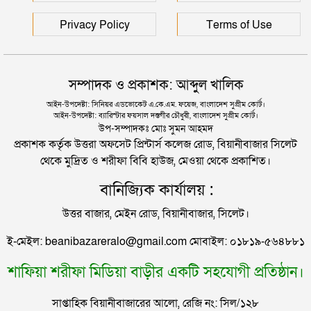
রাজধানীর মাদারটেক থেকে তরুণীর খণ্ডিত মাথা ও দুই হাত
Privacy Policy
Terms of Use
হাইকোর্টের রায়: সংবিধানে ফিরলো গণভোট ও তত্ত্বাবধায়ক
উদ্ধার
সরকার ব্যবস্থা
দিল্লিতে শেখ হাসিনার বক্তব্য দেওয়া নিয়ে পররাষ্ট্র
অক্টোবরে স্থানীয় সরকার নির্বাচনের প্রস্ততি ইসির: প্রথম ধাপে
সম্পাদক ও প্রকাশক: আব্দুল খালিক
মন্ত্রণালয়ের ক্ষোভ
ইউপি ও পৌরসভা
আইন-উপদেষ্টা: সিনিয়র এডভোকেট এ.কে.এম. ফয়েজ, বাংলাদেশ সুপ্রীম কোর্ট।
আইন-উপদেষ্টা: ব্যারিস্টার ফয়সাল দস্তগীর চৌধুরী, বাংলাদেশ সুপ্রীম কোর্ট।
সিলেটের সাবেক মন্ত্রী-এমপিরা কে কোথায়?
উপ-সম্পাদকঃ মোঃ সুমন আহমদ
প্রকাশক কর্তৃক উত্তরা অফসেট প্রিন্টার্স কলেজ রোড, বিয়ানীবাজার সিলেট
থেকে মুদ্রিত ও শরীফা বিবি হাউজ, মেওয়া থেকে প্রকাশিত।
জুলাই আন্দোলন ছাত্র-জনতার বীরত্বের স্মারকস্তম্ভ:
বানিজ্যিক কার্যালয় :
বিয়ানীবাজারের ইউএনও
উত্তর বাজার, মেইন রোড, বিয়ানীবাজার, সিলেট।
সিলেটের জোড়া ব্রিজের পাশ থেকে আটক ফরহাদ- বাদশা
ই-মেইল: beanibazareralo@gmail.com মোবাইল: ০১৮১৯-৫৬৪৮৮১
শাফিয়া শরীফা মিডিয়া বাড়ীর একটি সহযোগী প্রতিষ্ঠান।
সিলেটে সড়ক দুর্ঘটনায় প্রাণ গেল যুবকের
সাপ্তাহিক বিয়ানীবাজারের আলো, রেজি নং: সিল/১২৮