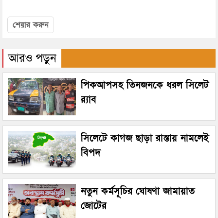
শেয়ার করুন
আরও পড়ুন
পিকআপসহ তিনজনকে ধরল সিলেট
র‌্যাব
সিলেটে কাগজ ছাড়া রাস্তায় নামলেই
বিপদ
নতুন কর্মসূচির ঘোষণা জামায়াত
জোটের