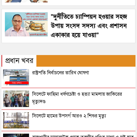
“দুর্নীতিতে চ্যাম্পিয়ন হওয়ার সহজ
উপায় সংসদ সদস্য এবং প্রশাসন
একাকার হয়ে যাওয়া”
প্রধান খবর
রাষ্ট্রপতি নির্বাচনের তারিখ ঘোষণা
সিলেটে ফাহিমা ধর্ষণচেষ্টা ও হত্যা মামলায় জাকিরের
মৃত্যুদণ্ড
সিলেটে হামের উপসর্গ আরও ২ শিশুর মৃত্যু