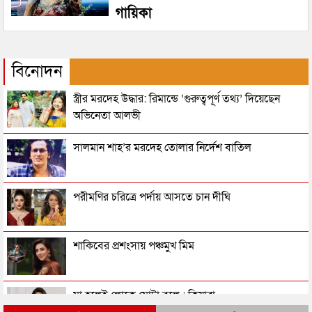
গায়িকা
বিনোদন
স্ত্রীর মরদেহ উদ্ধার: রিমান্ডে ‘গুরুত্বপূর্ণ তথ্য’ দিয়েছেন
অভিনেতা আলভী
সালমান শাহ’র মরদেহ তোলার নির্দেশ বাতিল
পরীমণির চরিত্রে পর্দায় আসতে চান দীঘি
শাকিবের প্রশংসায় পঞ্চমুখ মিম
মা হলেই লোকে মোটা বলে : কিয়ারা