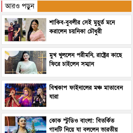
আরও পড়ুন
শাকিব-বুবলীর সেই মুহূর্ত মনে
করালেন চয়নিকা চৌধুরী
মুখ খুললেন পরীমনি, রাষ্ট্রের কাছে
ফিরে চাইলেন সম্মান
বিশ্বকাপ ফাইনালের মঞ্চ মাতাবেন
যারা
কোক স্টুডিও বাংলা: বিতর্কিত
গানটি নিয়ে যা বললেন ভারতীয়