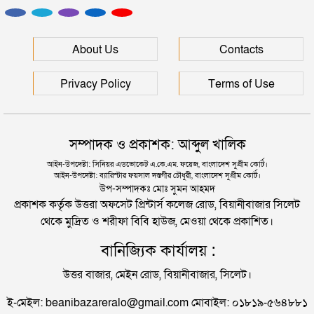
রাহুলের মৃত্যু বিতর্কে বন্ধ হচ্ছে ‘চিরসখা’, প্রশ্নের মুখে ‘কনে
মানবপাচার নিয়ে সিলেটের ডিবির হাওরে সংঘর্ষ
দেখা আলো’ও
About Us
Contacts
রাহুলের শোক কাটিয়ে শুটিংয়ে ফিরলেন প্রিয়াঙ্কা
সিলেটে স্বামী উপপরিচালক ক্ষমতার কেন্দ্রে স্ত্রী!
Privacy Policy
Terms of Use
৯৮তম অস্কার পুরস্কার পেলেন যারা
হবিগঞ্জে মহাসড়কে ত্রিমুখী সংঘর্ষে প্রাণ গেল ২ জনের
সম্পাদক ও প্রকাশক: আব্দুল খালিক
পপতারকা রিহানার বাড়িতে গুলি, নারী আটক
আইন-উপদেষ্টা: সিনিয়র এডভোকেট এ.কে.এম. ফয়েজ, বাংলাদেশ সুপ্রীম কোর্ট।
আইন-উপদেষ্টা: ব্যারিস্টার ফয়সাল দস্তগীর চৌধুরী, বাংলাদেশ সুপ্রীম কোর্ট।
সিলেটে বিদ্যুৎস্পৃষ্টে প্রাণ গেল সিসিক কর্মীর
উপ-সম্পাদকঃ মোঃ সুমন আহমদ
প্রকাশক কর্তৃক উত্তরা অফসেট প্রিন্টার্স কলেজ রোড, বিয়ানীবাজার সিলেট
থেকে মুদ্রিত ও শরীফা বিবি হাউজ, মেওয়া থেকে প্রকাশিত।
প্রেমিকের বাড়িতে স্ত্রীর অনশন: দুধ দিয়ে গোসল করে সম্পর্ক
বানিজ্যিক কার্যালয় :
বিচ্ছেদ স্বামীর
উত্তর বাজার, মেইন রোড, বিয়ানীবাজার, সিলেট।
জামায়াতের রাষ্ট্রপতি প্রার্থী ঘোষণা
ই-মেইল: beanibazareralo@gmail.com মোবাইল: ০১৮১৯-৫৬৪৮৮১