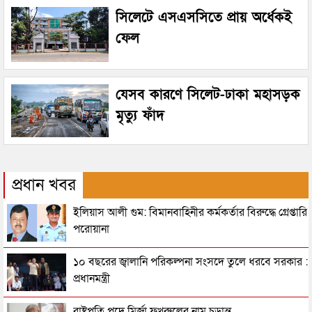
সিলেটে এসএসসিতে প্রায় অর্ধেকই
ফেল
যেসব কারণে সিলেট-ঢাকা মহাসড়ক
মৃত্যু ফাঁদ
প্রধান খবর
ইলিয়াস আলী গুম: বিমানবাহিনীর কর্মকর্তার বিরুদ্ধে গ্রেপ্তারি
পরোয়ানা
১০ বছরের জ্বালানি পরিকল্পনা সংসদে তুলে ধরবে সরকার :
প্রধানমন্ত্রী
রাষ্ট্রপতি পদে মির্জা ফখরুলের নাম চূড়ান্ত