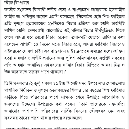
স্টাফ রিপোর্টার:
জাতীয় সংসদের বিরোধী দলীয় নেতা ও বাংলাদেশ জামায়াতে ইসলামীর
আমীর ডা. শফিকুর রহমান এমপি বলেছেন, ‘সিলেটের ছোট্ট শিশু ফাহিমার
প্রতি নৃশংস হত্যাকান্ডের ২৮দিনেও বিচার প্রক্রিয়া শুরু হয়নি, চার্জশীট
দাখিল হয়নি। দেশব্যাপী আলোচিত এই ঘটনার বিচার দীর্ঘসুত্রিতার দিকে
গেলে আমরা ধরে নেবো বিচার হবেনা। প্রধানমন্ত্রী যেভাবে রামিসার কথা
বলেছেন আগামী ১৫ দিনের মধ্যে বিচার হবে, আমরা ফাহিমার বিচারেও
এইধরনের ঘোষণা চাই। এর বাস্তবায়ন চাই। দ্রুততম সময়ের মধ্যে ফাহিমা
হত্যা মামলার চার্জশীট প্রদানের জন্য পুলিশ কমিশনারসহ সংশ্লিষ্ট সকলের
প্রতি আহ্বান জানাচ্ছি। এইধরনের ঘটনার বিচার নিশ্চিতে আমরা নিম্ন ও
উচ্চ আদালতে তাদের পাশে থাকবো।’
তিনি মঙ্গলবার (২ জুন) সকাল ১১ টায় সিলেট সদর উপজেলার সোনাতলায়
পাশবিক নির্যাতন ও নৃশংস হত্যাকান্ডের শিকার চার বছরের শিশু ফাহিমার
বাড়ীতে গিয়ে পরিবারের পাশে সাক্ষাত শেষে উপস্থিত সাংবাদিক ও
জনগণের উদ্দেশ্যে উপরোক্ত কথা বলেন। তিনি তাদেরকে সহমর্মিতা
জানানোর পাশাপাশি পরিবারের সার্বিক বিষয়ের খোঁজখবর নেন এবং
সবসময় তাদের পাশে থাকার প্রত্যয় ব্যক্ত করেন।