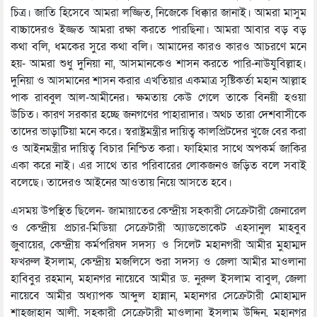
চিত্র। জাতি হিসেবে আমরা লজ্জিত, নিজেকে ধিক্কার জানাই। আমরা মাসুম
বাচ্চাদেরও ইজ্জত আমরা রক্ষা করতে পারছিনা। আমরা আবার বড় বড়
কথা বলি, ধমকের সুরে কথা বলি। আমাদের কারও কারও আচরণে মনে
হয়- আমরা শুধু দুনিয়া না, আসমানকেও শাসন করতে পারি-নাউযুবিল্লাহ।
দুনিয়া ও আসমানের শাসন করার এখতিয়ার একমাত্র সৃষ্টিকর্তা মহান আল্লাহ
পাক রাব্বুল আল-আমীনের। ক্ষমতায় কেউ গেলে তাকে বিনয়ী হওয়া
উচিত। কারণ সরকার হচ্ছে জনগণের পাহারাদার। অথচ তারা দেশবাসীকে
তাদের ভাড়াটিয়া মনে করে। স্বরাষ্ট্রমন্ত্রীর দায়িত্ব কালপ্রিটদের খুজে বের করা
ও আইনমন্ত্রীর দায়িত্ব বিচার নিশ্চিত করা। ফাহিমার সাথে অপকর্ম জাকির
একা করে নাই। এর সাথে তার পরিবারের লোকজনও জড়িত বলে সবাই
বলেছে। তাদেরও আইনের আওতায় নিয়ে আসতে হবে।
এসময় উপস্থিত ছিলেন- জামায়াতের কেন্দ্রীয় সহকারী সেক্রেটারী জেনারেল
ও কেন্দ্রীয় প্রচার-মিডিয়া সেক্রেটারী অ্যাডভোকেট এহসানুল মাহবুব
জুবায়ের, কেন্দ্রীয় কর্মপরিষদ সদস্য ও সিলেট মহানগরী আমীর মুহাম্মদ
ফখরুল ইসলাম, কেন্দ্রীয় মজলিসে শুরা সদস্য ও জেলা আমীর মাওলানা
হাবিবুর রহমান, মহানগর নায়েবে আমীর ড. নুরুল ইসলাম বাবুল, জেলা
নায়েবে আমীর অধ্যাপক আব্দুল হান্নান, মহানগর সেক্রেটারী মোহাম্মদ
শাহজাহান আলী, সহকারী সেক্রেটারী মাওলানা ইসলাম উদ্দিন, মহানগর