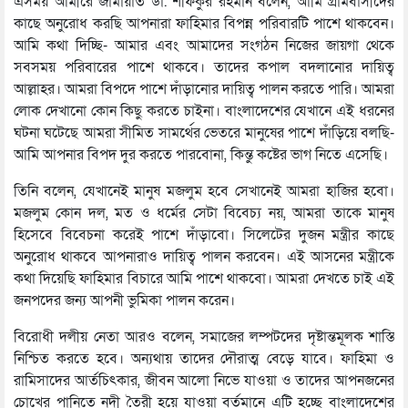
এসময় আমীরে জামায়াত ডা. শফিকুর রহমান বলেন, আমি গ্রামবাসীদের
কাছে অনুরোধ করছি আপনারা ফাহিমার বিপন্ন পরিবারটি পাশে থাকবেন।
আমি কথা দিচ্ছি- আমার এবং আমাদের সংগঠন নিজের জায়গা থেকে
সবসময় পরিবারের পাশে থাকবে। তাদের কপাল বদলানোর দায়িত্ব
আল্লাহর। আমরা বিপদে পাশে দাঁড়ানোর দায়িত্ব পালন করতে পারি। আমরা
লোক দেখানো কোন কিছু করতে চাইনা। বাংলাদেশের যেখানে এই ধরনের
ঘটনা ঘটেছে আমরা সীমিত সামর্থের ভেতরে মানুষের পাশে দাঁড়িয়ে বলছি-
আমি আপনার বিপদ দুর করতে পারবোনা, কিন্তু কষ্টের ভাগ নিতে এসেছি।
তিনি বলেন, যেখানেই মানুষ মজলুম হবে সেখানেই আমরা হাজির হবো।
মজলুম কোন দল, মত ও ধর্মের সেটা বিবেচ্য নয়, আমরা তাকে মানুষ
হিসেবে বিবেচনা করেই পাশে দাঁড়াবো। সিলেটের দুজন মন্ত্রীর কাছে
অনুরোধ থাকবে আপনারাও দায়িত্ব পালন করবেন। এই আসনের মন্ত্রীকে
কথা দিয়েছি ফাহিমার বিচারে আমি পাশে থাকবো। আমরা দেখতে চাই এই
জনপদের জন্য আপনী ভুমিকা পালন করেন।
বিরোধী দলীয় নেতা আরও বলেন, সমাজের লম্পটদের দৃষ্টান্তমূলক শাস্তি
নিশ্চিত করতে হবে। অন্যথায় তাদের দৌরাত্ম বেড়ে যাবে। ফাহিমা ও
রামিসাদের আর্তচিৎকার, জীবন আলো নিভে যাওয়া ও তাদের আপনজনের
চোখের পানিতে নদী তৈরী হয়ে যাওয়া বর্তমানে এটি হচ্ছে বাংলাদেশের