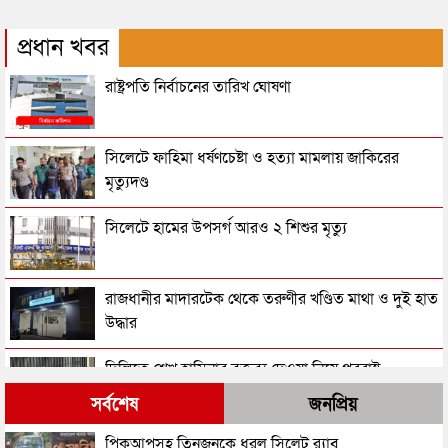
প্রধান খবর
রাষ্ট্রপতি নির্বাচনের তারিখ ঘোষণা
সিলেটে ফাহিমা ধর্ষণচেষ্টা ও হত্যা মামলায় জাকিরের
মৃত্যুদণ্ড
সিলেটে হামের উপসর্গ আরও ২ শিশুর মৃত্যু
রাজধানীর মাদারটেক থেকে তরুণীর খণ্ডিত মাথা ও দুই হাত
উদ্ধার
দিল্লিতে শেখ হাসিনার বক্তব্য দেওয়া নিয়ে পররাষ্ট্র
মন্ত্রণালয়ের ক্ষোভ
সর্বশেষ
জনপ্রিয়
সিলেটের সাবেক মন্ত্রী-এমপিরা কে কোথায়?
পিকআপসহ তিনজনকে ধরল সিলেট র‌্যাব