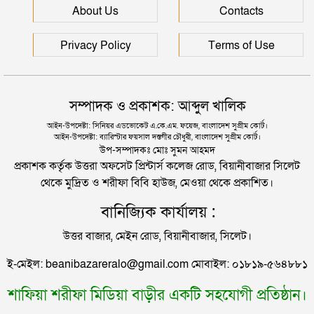
About Us
Contacts
দুই তরুণীকে তুলে নিয়ে ধর্ষণ, ৬ যুবককে যে শাস্তি দিলে
আদালত
রাজধানীর মাদারটেক থেকে তরুণীর খণ্ডিত মাথা ও দুই হাত
Privacy Policy
Terms of Use
উদ্ধার
যুক্তরাজ্যে বাংলাদেশিদের মধ্যে ৯৫ শতাংশই সিলেটি
দিল্লিতে শেখ হাসিনার বক্তব্য দেওয়া নিয়ে পররাষ্ট্র
সম্পাদক ও প্রকাশক: আব্দুল খালিক
মন্ত্রণালয়ের ক্ষোভ
সিলেটে বিচার নিয়ে হতাশ ৬ শহীদ পরিবার
আইন-উপদেষ্টা: সিনিয়র এডভোকেট এ.কে.এম. ফয়েজ, বাংলাদেশ সুপ্রীম কোর্ট।
আইন-উপদেষ্টা: ব্যারিস্টার ফয়সাল দস্তগীর চৌধুরী, বাংলাদেশ সুপ্রীম কোর্ট।
সিলেটের সাবেক মন্ত্রী-এমপিরা কে কোথায়?
উপ-সম্পাদকঃ মোঃ সুমন আহমদ
প্রকাশক কর্তৃক উত্তরা অফসেট প্রিন্টার্স কলেজ রোড, বিয়ানীবাজার সিলেট
থেকে মুদ্রিত ও শরীফা বিবি হাউজ, মেওয়া থেকে প্রকাশিত।
জুলাই আন্দোলন ছাত্র-জনতার বীরত্বের স্মারকস্তম্ভ:
বানিজ্যিক কার্যালয় :
বিয়ানীবাজারের ইউএনও
উত্তর বাজার, মেইন রোড, বিয়ানীবাজার, সিলেট।
সিলেটের জোড়া ব্রিজের পাশ থেকে আটক ফরহাদ- বাদশা
ই-মেইল: beanibazareralo@gmail.com মোবাইল: ০১৮১৯-৫৬৪৮৮১
শাফিয়া শরীফা মিডিয়া বাড়ীর একটি সহযোগী প্রতিষ্ঠান।
সিলেটে সড়ক দুর্ঘটনায় প্রাণ গেল যুবকের