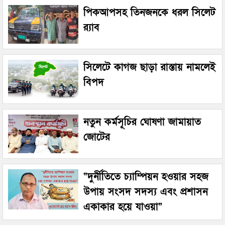
পিকআপসহ তিনজনকে ধরল সিলেট
র‌্যাব
সিলেটে কাগজ ছাড়া রাস্তায় নামলেই
বিপদ
নতুন কর্মসূচির ঘোষণা জামায়াত
জোটের
“দুর্নীতিতে চ্যাম্পিয়ন হওয়ার সহজ
উপায় সংসদ সদস্য এবং প্রশাসন
একাকার হয়ে যাওয়া”