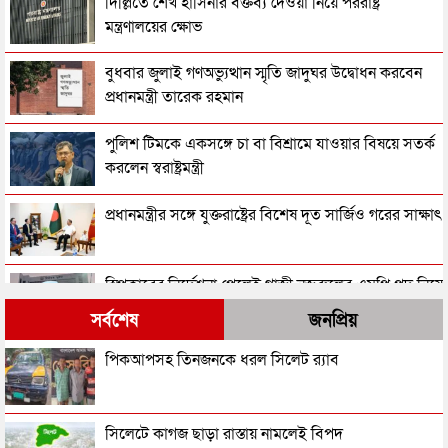
দিল্লিতে শেখ হাসিনার বক্তব্য দেওয়া নিয়ে পররাষ্ট্র
মন্ত্রণালয়ের ক্ষোভ
বুধবার জুলাই গণঅভ্যুত্থান স্মৃতি জাদুঘর উদ্বোধন করবেন
প্রধানমন্ত্রী তারেক রহমান
পুলিশ টিমকে একসঙ্গে চা বা বিশ্রামে যাওয়ার বিষয়ে সতর্ক
করলেন স্বরাষ্ট্রমন্ত্রী
প্রধানমন্ত্রীর সঙ্গে যুক্তরাষ্ট্রের বিশেষ দূত সার্জিও গরের সাক্ষাৎ
স্পিকারের নির্দেশনা পেলেই গাজী নজরুলের এমপি পদ নিয়ে
সিদ্ধান্ত নেবে ইসি
সর্বশেষ
জনপ্রিয়
সাবেক রাষ্ট্রপতি সাহাবুদ্দিন ও আবদুল হামিদের বিরুদ্ধে
পিকআপসহ তিনজনকে ধরল সিলেট র‌্যাব
ট্রাইব্যুনালে অভিযোগ
রাষ্ট্রপতি পদ থেকে পদত্যাগ করছেন মোহাম্মদ সাহাবুদ্দিন!
সিলেটে কাগজ ছাড়া রাস্তায় নামলেই বিপদ