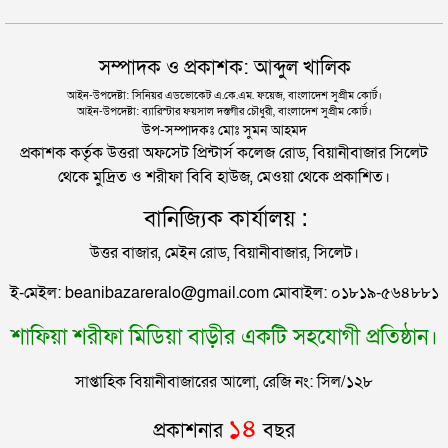
উদ্ধার
দিল্লিতে শেখ হাসিনার বক্তব্য দেওয়া নিয়ে পররাষ্ট্র
হাইকোর্টের রায়: সংবিধানে ফিরলো গণভোট ও তত্ত্বাবধায়ক
সম্পাদক ও প্রকাশক: আব্দুল খালিক
মন্ত্রণালয়ের ক্ষোভ
সরকার ব্যবস্থা
আইন-উপদেষ্টা: সিনিয়র এডভোকেট এ.কে.এম. ফয়েজ, বাংলাদেশ সুপ্রীম কোর্ট।
আইন-উপদেষ্টা: ব্যারিস্টার ফয়সাল দস্তগীর চৌধুরী, বাংলাদেশ সুপ্রীম কোর্ট।
সিলেটের সাবেক মন্ত্রী-এমপিরা কে কোথায়?
উপ-সম্পাদকঃ মোঃ সুমন আহমদ
প্রকাশক কর্তৃক উত্তরা অফসেট প্রিন্টার্স কলেজ রোড, বিয়ানীবাজার সিলেট
থেকে মুদ্রিত ও শরীফা বিবি হাউজ, মেওয়া থেকে প্রকাশিত।
জুলাই আন্দোলন ছাত্র-জনতার বীরত্বের স্মারকস্তম্ভ:
বানিজ্যিক কার্যালয় :
বিয়ানীবাজারের ইউএনও
উত্তর বাজার, মেইন রোড, বিয়ানীবাজার, সিলেট।
সিলেটের জোড়া ব্রিজের পাশ থেকে আটক ফরহাদ- বাদশা
ই-মেইল: beanibazareralo@gmail.com মোবাইল: ০১৮১৯-৫৬৪৮৮১
শাফিয়া শরীফা মিডিয়া বাড়ীর একটি সহযোগী প্রতিষ্ঠান।
সিলেটে সড়ক দুর্ঘটনায় প্রাণ গেল যুবকের
সাপ্তাহিক বিয়ানীবাজারের আলো, রেজি নং: সিল/১২৮
ইউনূসকে সঙ্গে নিয়ে জুলাই স্মৃতি জাদুঘর উদ্বোধন করলেন
১৪
প্রকাশনার
বছর
প্রধানমন্ত্রী