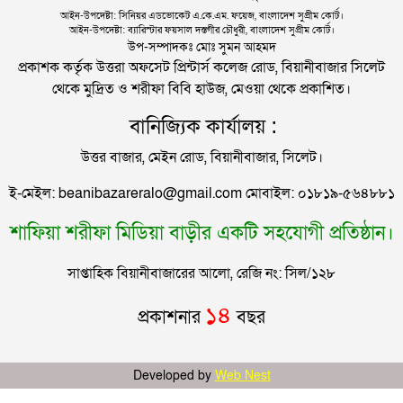
আইনমন্ত্রী
আইন-উপদেষ্টা: সিনিয়র এডভোকেট এ.কে.এম. ফয়েজ, বাংলাদেশ সুপ্রীম কোর্ট।
আইন-উপদেষ্টা: ব্যারিস্টার ফয়সাল দস্তগীর চৌধুরী, বাংলাদেশ সুপ্রীম কোর্ট।
সিলেটের মাস্টারপ্ল্যান বাস্তবায়নে ঢাকায় উচ্চপর্যায়ে যা হল
উপ-সম্পাদকঃ মোঃ সুমন আহমদ
প্রকাশক কর্তৃক উত্তরা অফসেট প্রিন্টার্স কলেজ রোড, বিয়ানীবাজার সিলেট
থেকে মুদ্রিত ও শরীফা বিবি হাউজ, মেওয়া থেকে প্রকাশিত।
দুই তরুণীকে তুলে নিয়ে ধর্ষণ, ৬ যুবককে যে শাস্তি দিলে
বানিজ্যিক কার্যালয় :
আদালত
উত্তর বাজার, মেইন রোড, বিয়ানীবাজার, সিলেট।
যুক্তরাজ্যে বাংলাদেশিদের মধ্যে ৯৫ শতাংশই সিলেটি
ই-মেইল: beanibazareralo@gmail.com মোবাইল: ০১৮১৯-৫৬৪৮৮১
শাফিয়া শরীফা মিডিয়া বাড়ীর একটি সহযোগী প্রতিষ্ঠান।
সিলেটে বিচার নিয়ে হতাশ ৬ শহীদ পরিবার
সাপ্তাহিক বিয়ানীবাজারের আলো, রেজি নং: সিল/১২৮
মালয়েশিয়ায় সহকর্মীদের আঘাতে প্রাণ গেল ৩ বাংলাদেশির
১৪
প্রকাশনার
বছর
আলিয়া মাদ্রাসায় ছাত্রদল-শিবির সংঘর্ষ, হাতে পাইপ মাথায়
Developed by
Web Nest
হেলমেট পড়ে মাঠে যুবদল নেতা নয়ন