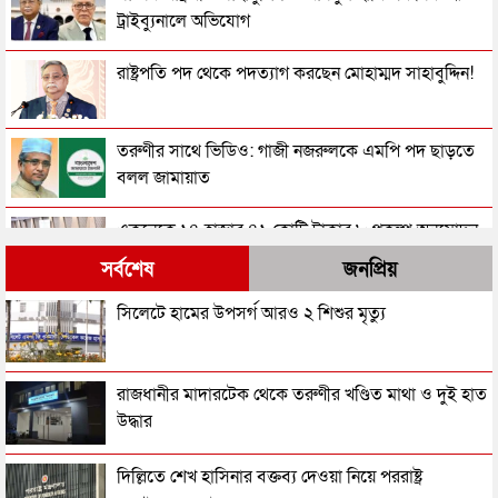
ট্রাইব্যুনালে অভিযোগ
রাষ্ট্রপতি পদ থেকে পদত্যাগ করছেন মোহাম্মদ সাহাবুদ্দিন!
তরুণীর সাথে ভিডিও: গাজী নজরুলকে এমপি পদ ছাড়তে
বলল জামায়াত
একনেকে ১৪ হাজার ৪১ কোটি টাকার ৮ প্রকল্প অনুমোদন
সর্বশেষ
জনপ্রিয়
ভিডিওর তরুণীকে এবার নিজের ‘দ্বিতীয় স্ত্রী’ দাবি করছেন
সিলেটে হামের উপসর্গ আরও ২ শিশুর মৃত্যু
জামায়াত-এমপি নজরুল
শহীদ জিয়া হত্যার বিষয়ে বেরিয়ে আসছে চাঞ্চল্যকর তথ্য
রাজধানীর মাদারটেক থেকে তরুণীর খণ্ডিত মাথা ও দুই হাত
উদ্ধার
জিয়া হত্যা: মেজর মোজাফফর যেভাবে শনাক্ত হন
দিল্লিতে শেখ হাসিনার বক্তব্য দেওয়া নিয়ে পররাষ্ট্র