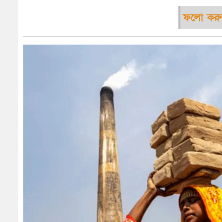
ফলো করু