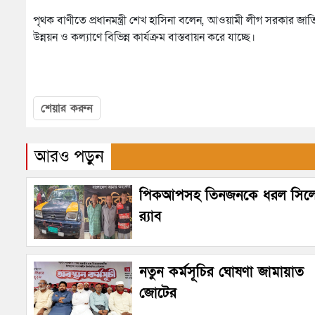
পৃথক বাণীতে প্রধানমন্ত্রী শেখ হাসিনা বলেন, আওয়ামী লীগ সরকার জাতি
উন্নয়ন ও কল্যাণে বিভিন্ন কার্যক্রম বাস্তবায়ন করে যাচ্ছে।
শেয়ার করুন
আরও পড়ুন
পিকআপসহ তিনজনকে ধরল সিল
র‌্যাব
নতুন কর্মসূচির ঘোষণা জামায়াত
জোটের