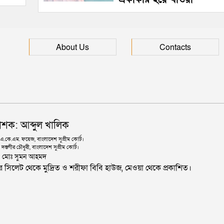
About Us
Contacts
াশক: আব্দুল খালিক
কে.এম. ফয়েজ, বাংলাদেশ সুপ্রীম কোর্ট।
দস্তগীর চৌধুরী, বাংলাদেশ সুপ্রীম কোর্ট।
ঃ মোঃ সুমন আহমদ
জার সিলেট থেকে মুদ্রিত ও শরীফা বিবি হাউজ, মেওয়া থেকে প্রকাশিত।