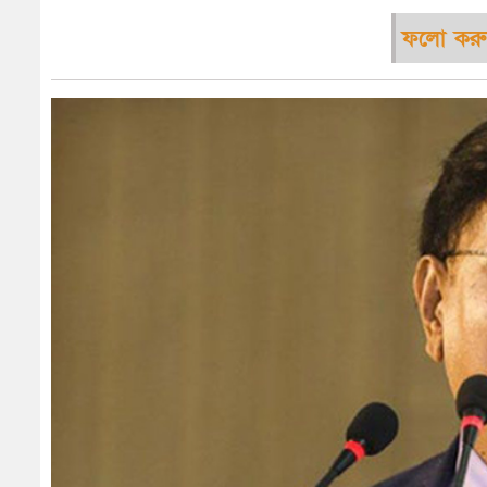
ফলো করু