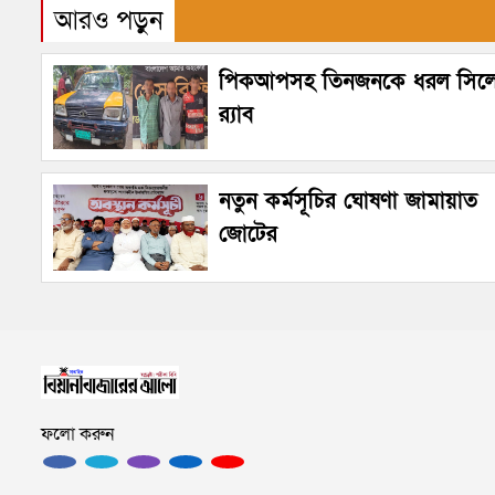
আরও পড়ুন
পিকআপসহ তিনজনকে ধরল সিল
র‌্যাব
নতুন কর্মসূচির ঘোষণা জামায়াত
জোটের
ফলো করুন