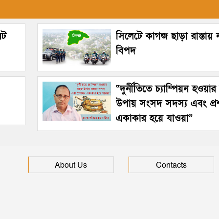
েট
সিলেটে কাগজ ছাড়া রাস্তায়
বিপদ
“দুর্নীতিতে চ্যাম্পিয়ন হওয়া
উপায় সংসদ সদস্য এবং প্
একাকার হয়ে যাওয়া”
About Us
Contacts