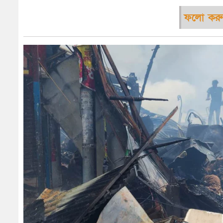
ফলো করু