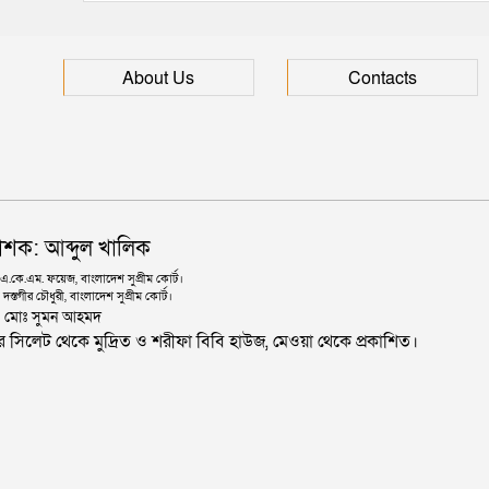
About Us
Contacts
াশক: আব্দুল খালিক
কে.এম. ফয়েজ, বাংলাদেশ সুপ্রীম কোর্ট।
দস্তগীর চৌধুরী, বাংলাদেশ সুপ্রীম কোর্ট।
ঃ মোঃ সুমন আহমদ
জার সিলেট থেকে মুদ্রিত ও শরীফা বিবি হাউজ, মেওয়া থেকে প্রকাশিত।