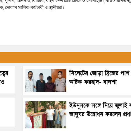
হিনী, পুলিশ, আনসার, বিজিবি, বাংলাদেশ রেড ক্রিসেন্ট সোসাইটি (বিডিআরসিএস), 
বক, দোকান মালিক-কর্মচারী ও স্থানীয়রা।
্বের
সিলেটের জোড়া ব্রিজের পাশ
নও
আটক ফরহাদ- বাদশা
ইউনূসকে সঙ্গে নিয়ে জুলাই স্
জাদুঘর উদ্বোধন করলেন প্রধানম