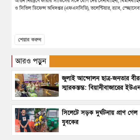
আগুন নিয়ন্ত্রণে ফায়ার সার্ভিসের সঙ্গে যোগ দেয় সেনাবাহিনী, বিমানবা
ও সিভিল ডিফেন্স অধিদপ্তর (এফএসসিডি), ভলেন্টিয়ার, র‌্যাব, স্চ্ছোসে
শেয়ার করুন
আরও পড়ুন
জুলাই আন্দোলন ছাত্র-জনতার বীরত
স্মারকস্তম্ভ: বিয়ানীবাজারের ইউএ
সিলেটে সড়ক দুর্ঘটনায় প্রাণ গেল
যুবকের