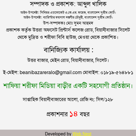
সম্পাদক ও প্রকাশক: আব্দুল খালিক
মন্ত্রণালয়ের ক্ষোভ
সিলেটে বিচার নিয়ে হতাশ ৬ শহীদ পরিবার
আইন-উপদেষ্টা: সিনিয়র এডভোকেট এ.কে.এম. ফয়েজ, বাংলাদেশ সুপ্রীম কোর্ট।
আইন-উপদেষ্টা: ব্যারিস্টার ফয়সাল দস্তগীর চৌধুরী, বাংলাদেশ সুপ্রীম কোর্ট।
সিলেটের সাবেক মন্ত্রী-এমপিরা কে কোথায়?
উপ-সম্পাদকঃ মোঃ সুমন আহমদ
প্রকাশক কর্তৃক উত্তরা অফসেট প্রিন্টার্স কলেজ রোড, বিয়ানীবাজার সিলেট
থেকে মুদ্রিত ও শরীফা বিবি হাউজ, মেওয়া থেকে প্রকাশিত।
জুলাই আন্দোলন ছাত্র-জনতার বীরত্বের স্মারকস্তম্ভ:
বানিজ্যিক কার্যালয় :
বিয়ানীবাজারের ইউএনও
উত্তর বাজার, মেইন রোড, বিয়ানীবাজার, সিলেট।
সিলেটের জোড়া ব্রিজের পাশ থেকে আটক ফরহাদ- বাদশা
ই-মেইল: beanibazareralo@gmail.com মোবাইল: ০১৮১৯-৫৬৪৮৮১
শাফিয়া শরীফা মিডিয়া বাড়ীর একটি সহযোগী প্রতিষ্ঠান।
সিলেটে সড়ক দুর্ঘটনায় প্রাণ গেল যুবকের
সাপ্তাহিক বিয়ানীবাজারের আলো, রেজি নং: সিল/১২৮
ইউনূসকে সঙ্গে নিয়ে জুলাই স্মৃতি জাদুঘর উদ্বোধন করলেন
১৪
প্রকাশনার
বছর
প্রধানমন্ত্রী
সিলেটে আরও দুইজনের মৃত্যু, হাসপাতালে ৩ শতাধিক
Developed by
Web Nest