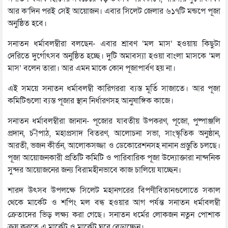
আর ক’দিন পরই সেই আয়োজন। এবার সিলেট জেলার ৬১৭টি মন্ডপে পূজা
অনুষ্ঠিত হবে।
সনাতন ধর্মাবলম্বীরা বলছেন- এবার শ্রাবণ ‘মল মাস’ হওয়ায় কিছুটা
দেরিতে দুর্গোৎসব অনুষ্ঠিত হচ্ছে। দুটি অমাবস্যা হওয়া বাংলা মাসকে ‘মল
মাস’ বলেন তারা। আর এমন মাকে কোন পূজাপার্বণ হয় না।
এই সময়ে সনাতন ধর্মাবলম্বী কারিগররা ব্যস্ত মূর্তি সাজাতে। আর পূজা
কমিটিগুলো ব্যস্ত পূজার স্থান নির্ধারণসহ আনুষাঙ্গিক কাজে।
সনাতন ধর্মাবলম্বীরা জানান- পূজোর যাবতীয় উপকরণ, পূজো, পুষ্পাঞ্জলি
প্রদান, চ-ীপাঠ, মহাপ্রসাদ বিতরণ, আলোচনা সভা, সাংস্কৃতিক অনুষ্ঠান,
আরতী, ভজন কীর্ত্তন, আলোকসজ্জা ও ডেকোরেশনসহ নানান প্রস্তুতি চলছে।
পূজা আয়োজনকারী প্রতিটি কমিটি ও পারিবারিক পূজা উদ্যোক্তারা নান্দনিক
সুন্দর আয়োজনের জন্য বিরামহীনভাবে কাজ চালিয়ে যাচ্ছেন।
শারদ উৎসব উপলক্ষে সিলেট মহানগরের বিপণীবিতানগুলোতে সকাল
থেকে মার্কেট ও শপিং মল বন্ধ হওয়ার আগ পর্যন্ত সনাতন ধর্মাবলম্বী
ক্রেতাদের ভিড় লক্ষ্য করা গেছে। সনাতন ধর্মের লোকজন নতুন পোশাক
ক্রয় করতে এ মার্কেট ও মার্কেট ঘুরে বেড়াচ্ছেন।