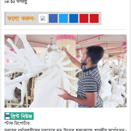
০৪:৩৫ অপরাহ্ণ
ফলো করুন-
স্টাফ রিপোর্টার:
সনাতন ধর্মাবলম্বীদের সবচেয়ে বড় উৎসব শরৎকালে, শারদীয় দুর্গোৎসব।