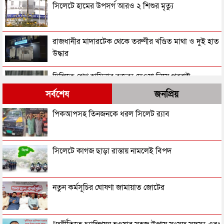
সিলেটে হামের উপসর্গ আরও ২ শিশুর মৃত্যু
রাজধানীর মাদারটেক থেকে তরুণীর খণ্ডিত মাথা ও দুই হাত
উদ্ধার
দিল্লিতে শেখ হাসিনার বক্তব্য দেওয়া নিয়ে পররাষ্ট্র
মন্ত্রণালয়ের ক্ষোভ
সর্বশেষ
জনপ্রিয়
সিলেটের সাবেক মন্ত্রী-এমপিরা কে কোথায়?
পিকআপসহ তিনজনকে ধরল সিলেট র‌্যাব
জুলাই আন্দোলন ছাত্র-জনতার বীরত্বের স্মারকস্তম্ভ:
সিলেটে কাগজ ছাড়া রাস্তায় নামলেই বিপদ
বিয়ানীবাজারের ইউএনও
সিলেটের জোড়া ব্রিজের পাশ থেকে আটক ফরহাদ- বাদশা
নতুন কর্মসূচির ঘোষণা জামায়াত জোটের
সিলেটে সড়ক দুর্ঘটনায় প্রাণ গেল যুবকের