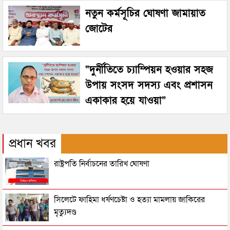
নতুন কর্মসূচির ঘোষণা জামায়াত
জোটের
“দুর্নীতিতে চ্যাম্পিয়ন হওয়ার সহজ
উপায় সংসদ সদস্য এবং প্রশাসন
একাকার হয়ে যাওয়া”
প্রধান খবর
রাষ্ট্রপতি নির্বাচনের তারিখ ঘোষণা
সিলেটে ফাহিমা ধর্ষণচেষ্টা ও হত্যা মামলায় জাকিরের
মৃত্যুদণ্ড