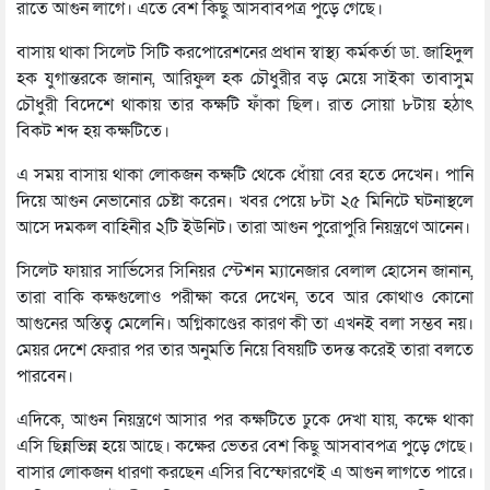
রাতে আগুন লাগে। এতে বেশ কিছু আসবাবপত্র পুড়ে গেছে।
বাসায় থাকা সিলেট সিটি করপোরেশনের প্রধান স্বাস্থ্য কর্মকর্তা ডা. জাহিদুল
হক যুগান্তরকে জানান, আরিফুল হক চৌধুরীর বড় মেয়ে সাইকা তাবাসুম
চৌধুরী বিদেশে থাকায় তার কক্ষটি ফাঁকা ছিল। রাত সোয়া ৮টায় হঠাৎ
বিকট শব্দ হয় কক্ষটিতে।
এ সময় বাসায় থাকা লোকজন কক্ষটি থেকে ধোঁয়া বের হতে দেখেন। পানি
দিয়ে আগুন নেভানোর চেষ্টা করেন। খবর পেয়ে ৮টা ২৫ মিনিটে ঘটনাস্থলে
আসে দমকল বাহিনীর ২টি ইউনিট। তারা আগুন পুরোপুরি নিয়ন্ত্রণে আনেন।
সিলেট ফায়ার সার্ভিসের সিনিয়র স্টেশন ম্যানেজার বেলাল হোসেন জানান,
তারা বাকি কক্ষগুলোও পরীক্ষা করে দেখেন, তবে আর কোথাও কোনো
আগুনের অস্তিত্ব মেলেনি। অগ্নিকাণ্ডের কারণ কী তা এখনই বলা সম্ভব নয়।
মেয়র দেশে ফেরার পর তার অনুমতি নিয়ে বিষয়টি তদন্ত করেই তারা বলতে
পারবেন।
এদিকে, আগুন নিয়ন্ত্রণে আসার পর কক্ষটিতে ঢুকে দেখা যায়, কক্ষে থাকা
এসি ছিন্নভিন্ন হয়ে আছে। কক্ষের ভেতর বেশ কিছু আসবাবপত্র পুড়ে গেছে।
বাসার লোকজন ধারণা করছেন এসির বিস্ফোরণেই এ আগুন লাগতে পারে।