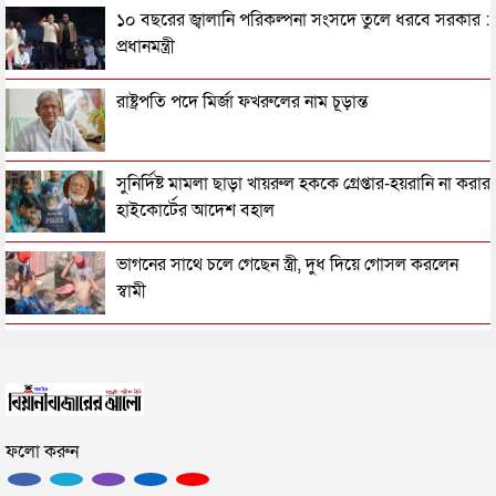
সিলেটে বিদ্যুৎস্পৃষ্টে প্রাণ গেল সিসিক কর্মীর
১০ বছরের জ্বালানি পরিকল্পনা সংসদে তুলে ধরবে সরকার :
প্রধানমন্ত্রী
প্রেমিকের বাড়িতে স্ত্রীর অনশন: দুধ দিয়ে গোসল করে সম্পর্ক
রাষ্ট্রপতি পদে মির্জা ফখরুলের নাম চূড়ান্ত
বিচ্ছেদ স্বামীর
জামায়াতের রাষ্ট্রপতি প্রার্থী ঘোষণা
সুনির্দিষ্ট মামলা ছাড়া খায়রুল হককে গ্রেপ্তার-হয়রানি না করার
হাইকোর্টের আদেশ বহাল
রাষ্ট্রপতি নির্বাচনে বিএনপির দুই মনোনয়নপত্র সংগ্রহ
ভাগনের সাথে চলে গেছেন স্ত্রী, দুধ দিয়ে গোসল করলেন
স্বামী
সিলেটের মহাসড়কে ৬ মাসে দুর্ঘটনায় ১১৭ জনের প্রাণহানি
সিলেটে পুলিশের অ্যাকশন, ৪৮ জন গ্রেপ্তার
জৈন্তাপুরে বাস চাপায় বৃদ্ধ নিহত, সড়ক অবরোধ
সিলেটে সেই দুই বাস চালকের বিরুদ্ধে মামলা
ফলো করুন
কুলাউড়া সীমান্তে ভারতের অভ্যন্তরে বিএসএফের গুলিতে