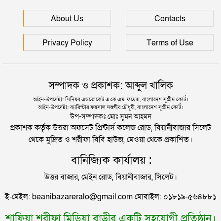
মানবপাচার নিয়ে সিলেটের ডিবির হাওরে সংঘর্ষ
বাংলাদেশি নিহত
About Us
Contacts
সিলেটে আরও ৩ জনের প্রাণহানী, পরিস্থিতি এখনো ভয়াবহ
সিলেটে স্বামী উপপরিচালক ক্ষমতার কেন্দ্রে স্ত্রী!
Privacy Policy
Terms of Use
মহেশখালীর মাতারবাড়িতে পৌঁছেছেন প্রধানমন্ত্রী
হবিগঞ্জে মহাসড়কে ত্রিমুখী সংঘর্ষে প্রাণ গেল ২ জনের
সম্পাদক ও প্রকাশক: আব্দুল খালিক
হেলিকপ্টারে মহেশখালীর পথে প্রধানমন্ত্রী
আইন-উপদেষ্টা: সিনিয়র এডভোকেট এ.কে.এম. ফয়েজ, বাংলাদেশ সুপ্রীম কোর্ট।
আইন-উপদেষ্টা: ব্যারিস্টার ফয়সাল দস্তগীর চৌধুরী, বাংলাদেশ সুপ্রীম কোর্ট।
সিলেটে বিদ্যুৎস্পৃষ্টে প্রাণ গেল সিসিক কর্মীর
উপ-সম্পাদকঃ মোঃ সুমন আহমদ
প্রকাশক কর্তৃক উত্তরা অফসেট প্রিন্টার্স কলেজ রোড, বিয়ানীবাজার সিলেট
থেকে মুদ্রিত ও শরীফা বিবি হাউজ, মেওয়া থেকে প্রকাশিত।
প্রেমিকের বাড়িতে স্ত্রীর অনশন: দুধ দিয়ে গোসল করে সম্পর্ক
বানিজ্যিক কার্যালয় :
বিচ্ছেদ স্বামীর
উত্তর বাজার, মেইন রোড, বিয়ানীবাজার, সিলেট।
জামায়াতের রাষ্ট্রপতি প্রার্থী ঘোষণা
ই-মেইল: beanibazareralo@gmail.com মোবাইল: ০১৮১৯-৫৬৪৮৮১
শাফিয়া শরীফা মিডিয়া বাড়ীর একটি সহযোগী প্রতিষ্ঠান।