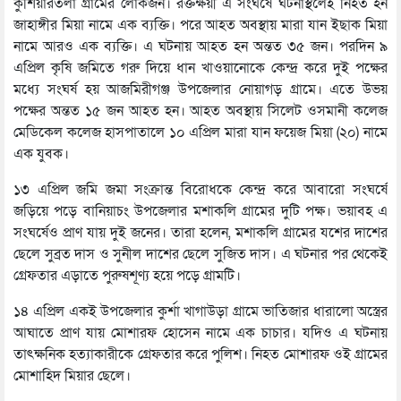
কুশিয়ারতলা গ্রামের লোকজন। রক্তক্ষয়ী এ সংঘর্ষে ঘটনাস্থলেই নিহত হন
জাহাঙ্গীর মিয়া নামে এক ব্যক্তি। পরে আহত অবস্থায় মারা যান ইছাক মিয়া
নামে আরও এক ব্যক্তি। এ ঘটনায় আহত হন অন্তত ৩৫ জন। পরদিন ৯
এপ্রিল কৃষি জমিতে গরু দিয়ে ধান খাওয়ানোকে কেন্দ্র করে দুই পক্ষের
মধ্যে সংঘর্ষ হয় আজমিরীগঞ্জ উপজেলার নোয়াগড় গ্রামে। এতে উভয়
পক্ষের অন্তত ১৫ জন আহত হন। আহত অবস্থায় সিলেট ওসমানী কলেজ
মেডিকেল কলেজ হাসপাতালে ১০ এপ্রিল মারা যান ফয়েজ মিয়া (২০) নামে
এক যুবক।
১৩ এপ্রিল জমি জমা সংক্রান্ত বিরোধকে কেন্দ্র করে আবারো সংঘর্ষে
জড়িয়ে পড়ে বানিয়াচং উপজেলার মশাকলি গ্রামের দুটি পক্ষ। ভয়াবহ এ
সংঘর্ষেও প্রাণ যায় দুই জনের। তারা হলেন, মশাকলি গ্রামের যশের দাশের
ছেলে সুব্রত দাস ও সুনীল দাশের ছেলে সুজিত দাস। এ ঘটনার পর থেকেই
গ্রেফতার এড়াতে পুরুষশূণ্য হয়ে পড়ে গ্রামটি।
১৪ এপ্রিল একই উপজেলার কুর্শা খাগাউড়া গ্রামে ভাতিজার ধারালো অস্ত্রের
আঘাতে প্রাণ যায় মোশারফ হোসেন নামে এক চাচার। যদিও এ ঘটনায়
তাৎক্ষনিক হত্যাকারীকে গ্রেফতার করে পুলিশ। নিহত মোশারফ ওই গ্রামের
মোশাহিদ মিয়ার ছেলে।