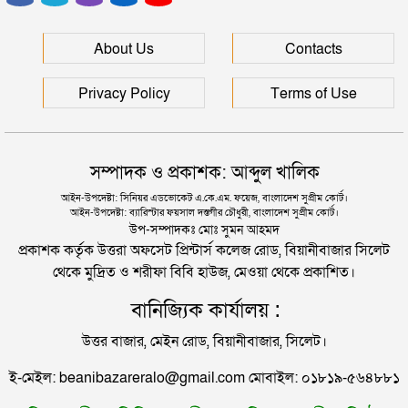
কুলাউড়া সীমান্তে ভারতের অভ্যন্তরে বিএসএফের গুলিতে
মানবপাচার নিয়ে সিলেটের ডিবির হাওরে সংঘর্ষ
বাংলাদেশি নিহত
About Us
Contacts
সিলেটে আরও ৩ জনের প্রাণহানী, পরিস্থিতি এখনো ভয়াবহ
সিলেটে স্বামী উপপরিচালক ক্ষমতার কেন্দ্রে স্ত্রী!
Privacy Policy
Terms of Use
মহেশখালীর মাতারবাড়িতে পৌঁছেছেন প্রধানমন্ত্রী
হবিগঞ্জে মহাসড়কে ত্রিমুখী সংঘর্ষে প্রাণ গেল ২ জনের
সম্পাদক ও প্রকাশক: আব্দুল খালিক
হেলিকপ্টারে মহেশখালীর পথে প্রধানমন্ত্রী
আইন-উপদেষ্টা: সিনিয়র এডভোকেট এ.কে.এম. ফয়েজ, বাংলাদেশ সুপ্রীম কোর্ট।
আইন-উপদেষ্টা: ব্যারিস্টার ফয়সাল দস্তগীর চৌধুরী, বাংলাদেশ সুপ্রীম কোর্ট।
সিলেটে বিদ্যুৎস্পৃষ্টে প্রাণ গেল সিসিক কর্মীর
উপ-সম্পাদকঃ মোঃ সুমন আহমদ
প্রকাশক কর্তৃক উত্তরা অফসেট প্রিন্টার্স কলেজ রোড, বিয়ানীবাজার সিলেট
থেকে মুদ্রিত ও শরীফা বিবি হাউজ, মেওয়া থেকে প্রকাশিত।
প্রেমিকের বাড়িতে স্ত্রীর অনশন: দুধ দিয়ে গোসল করে সম্পর্ক
বানিজ্যিক কার্যালয় :
বিচ্ছেদ স্বামীর
উত্তর বাজার, মেইন রোড, বিয়ানীবাজার, সিলেট।
জামায়াতের রাষ্ট্রপতি প্রার্থী ঘোষণা
ই-মেইল: beanibazareralo@gmail.com মোবাইল: ০১৮১৯-৫৬৪৮৮১