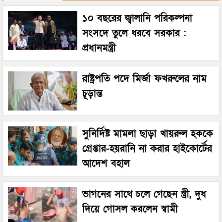
১০ বছরের জ্বালানি পরিকল্পনা
সংসদে তুলে ধরবে সরকার :
প্রধানমন্ত্রী
রাষ্ট্রপতি পদে মির্জা ফখরুলের নাম
চূড়ান্ত
সুনির্দিষ্ট মামলা ছাড়া খায়রুল হককে
গ্রেপ্তার-হয়রানি না করার হাইকোর্টের
আদেশ বহাল
ভাগনের সাথে চলে গেছেন স্ত্রী, দুধ
দিয়ে গোসল করলেন স্বামী