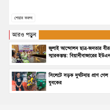
শেয়ার করুন
আরও পড়ুন
জুলাই আন্দোলন ছাত্র-জনতার বীরত
স্মারকস্তম্ভ: বিয়ানীবাজারের ইউএ
সিলেটে সড়ক দুর্ঘটনায় প্রাণ গেল
যুবকের