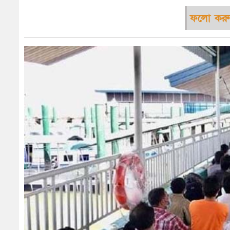
ফলো করু