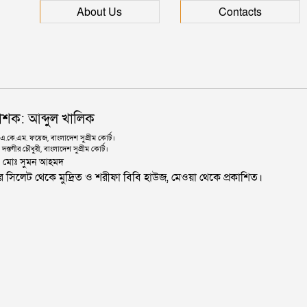
About Us
Contacts
াশক: আব্দুল খালিক
কে.এম. ফয়েজ, বাংলাদেশ সুপ্রীম কোর্ট।
দস্তগীর চৌধুরী, বাংলাদেশ সুপ্রীম কোর্ট।
ঃ মোঃ সুমন আহমদ
জার সিলেট থেকে মুদ্রিত ও শরীফা বিবি হাউজ, মেওয়া থেকে প্রকাশিত।