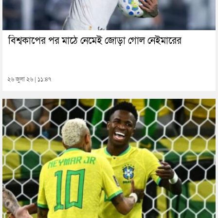
বিশ্বকাপের পর মাঠে নেমেই জোড়া গোল নেইমারের
২৬ জুলা ২৬ | ১১:৪৭