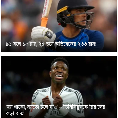
৯১ বলে ১৫ চার, ২৫ ছয়ে অভিষেকের ২৩৩ রান!
‘হয় থাকো, নয়তো চলে যাও’— ভিনিসিয়ুসকে রিয়ালের
কড়া বার্তা