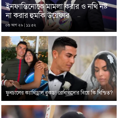
ইনফান্তিনোকে মামলা করার ও নথি নষ্ট
না করার হুমকি উয়েফার
০৩ আগ ২৬ | ১১:৫২
ফুনচালের ক্যাথিড্রাল বুকড! রোনালদোর বিয়ে কি নিশ্চিত?