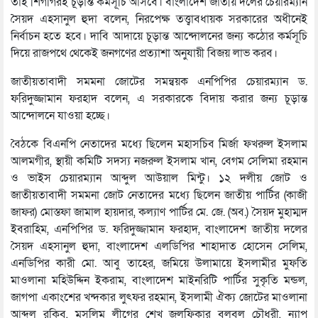
তাই শিগগিরই চূড়ান্ত কর্মসূচি আসবে। বাংলাদেশ জাতীয় দলের চেয়ারম্যান
সৈয়দ এহসানুল হুদা বলেন, নিরপেক্ষ তত্ত্বাবধায়ক সরকারের অধীনেই
নির্বাচন হতে হবে। দাবি আদায়ে চূড়ান্ত আন্দোলনের জন্য কঠোর কর্মসূচি
দিয়ে রাজপথে থেকেই জনগণের প্রত্যাশা অনুযায়ী বিজয় লাভ করব।
জাতীয়তাবাদী সমমনা জোটের সমন্বয়ক এনপিপির চেয়ারম্যান ড.
ফরিদুজ্জামান ফরহাদ বলেন, এ সরকারকে বিদায় করার জন্য চূড়ান্ত
আন্দোলনে যাওয়া হচ্ছে।
বৈঠকে বিএনপি নেতাদের মধ্যে ছিলেন মহাসচিব মির্জা ফখরুল ইসলাম
আলমগীর, স্থায়ী কমিটি সদস্য নজরুল ইসলাম খান, বেগম সেলিমা রহমান
ও ভাইস চেয়ারম্যান আব্দুল আউয়াল মিন্টু। ১২ দলীয় জোট ও
জাতীয়তাবাদী সমমনা জোট নেতাদের মধ্যে ছিলেন জাতীয় পার্টির (কাজী
জাফর) মোস্তফা জামাল হায়দার, কল্যাণ পার্টির মে. জে. (অব.) সৈয়দ মুহাম্মদ
ইবরাহিম, এনপিপির ড. ফরিদুজ্জামান ফরহাদ, বাংলাদেশ জাতীয় দলের
সৈয়দ এহসানুল হুদা, বাংলাদেশ এলডিপির শাহাদাত হোসেন সেলিম,
এনডিপির কারী মো. আবু তাহের, জমিয়ে উলামায়ে ইসলামীর মুফতি
মাওলানা মহিউদ্দিন ইকরাম, বাংলাদেশ মাইনরিটি পার্টির সুকৃতি মন্ডল,
জাগপা একাংশের খন্দকার লুৎফর রহমান, ইসলামী ঐক্য জোটের মাওলানা
আব্দুল রকিব, মুসলিম লীগের শেখ জুলফিকার বুলবুল চৌধুরী, ন্যাপ