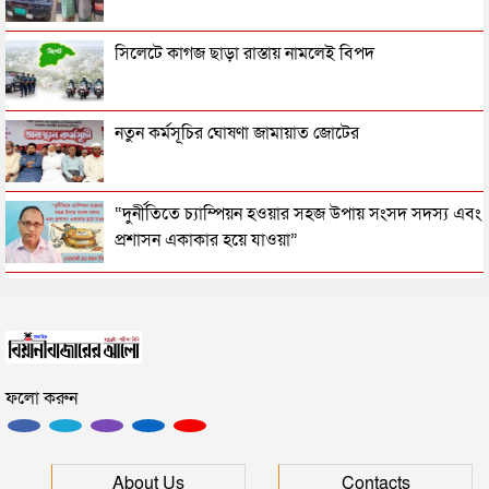
জুলাই আন্দোলন ছাত্র-জনতার বীরত্বের স্মারকস্তম্ভ:
সিলেটে কাগজ ছাড়া রাস্তায় নামলেই বিপদ
বিয়ানীবাজারের ইউএনও
সিলেটের জোড়া ব্রিজের পাশ থেকে আটক ফরহাদ- বাদশা
নতুন কর্মসূচির ঘোষণা জামায়াত জোটের
সিলেটে সড়ক দুর্ঘটনায় প্রাণ গেল যুবকের
“দুর্নীতিতে চ্যাম্পিয়ন হওয়ার সহজ উপায় সংসদ সদস্য এবং
প্রশাসন একাকার হয়ে যাওয়া”
ইউনূসকে সঙ্গে নিয়ে জুলাই স্মৃতি জাদুঘর উদ্বোধন করলেন
রাষ্ট্রপতি নির্বাচনের তারিখ ঘোষণা
প্রধানমন্ত্রী
সিলেটে আরও দুইজনের মৃত্যু, হাসপাতালে ৩ শতাধিক
সিলেটে ফাহিমা ধর্ষণচেষ্টা ও হত্যা মামলায় জাকিরের
ফলো করুন
মৃত্যুদণ্ড
সিলেটের মাস্টারপ্ল্যান বাস্তবায়নে ঢাকায় উচ্চপর্যায়ে যা হল
সিলেটে হামের উপসর্গ আরও ২ শিশুর মৃত্যু
About Us
Contacts