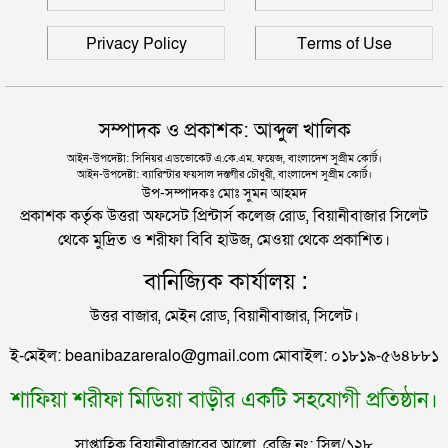
দুই তরুণীকে তুলে নিয়ে ধর্ষণ, ৬ যুবককে যে শাস্তি দিলে
আদালত
রাজধানীর মাদারটেক থেকে তরুণীর খণ্ডিত মাথা ও দুই হাত
Privacy Policy
Terms of Use
উদ্ধার
যুক্তরাজ্যে বাংলাদেশিদের মধ্যে ৯৫ শতাংশই সিলেটি
দিল্লিতে শেখ হাসিনার বক্তব্য দেওয়া নিয়ে পররাষ্ট্র
সম্পাদক ও প্রকাশক: আব্দুল খালিক
মন্ত্রণালয়ের ক্ষোভ
সিলেটে বিচার নিয়ে হতাশ ৬ শহীদ পরিবার
আইন-উপদেষ্টা: সিনিয়র এডভোকেট এ.কে.এম. ফয়েজ, বাংলাদেশ সুপ্রীম কোর্ট।
আইন-উপদেষ্টা: ব্যারিস্টার ফয়সাল দস্তগীর চৌধুরী, বাংলাদেশ সুপ্রীম কোর্ট।
সিলেটের সাবেক মন্ত্রী-এমপিরা কে কোথায়?
উপ-সম্পাদকঃ মোঃ সুমন আহমদ
প্রকাশক কর্তৃক উত্তরা অফসেট প্রিন্টার্স কলেজ রোড, বিয়ানীবাজার সিলেট
থেকে মুদ্রিত ও শরীফা বিবি হাউজ, মেওয়া থেকে প্রকাশিত।
জুলাই আন্দোলন ছাত্র-জনতার বীরত্বের স্মারকস্তম্ভ:
বানিজ্যিক কার্যালয় :
বিয়ানীবাজারের ইউএনও
উত্তর বাজার, মেইন রোড, বিয়ানীবাজার, সিলেট।
সিলেটের জোড়া ব্রিজের পাশ থেকে আটক ফরহাদ- বাদশা
ই-মেইল: beanibazareralo@gmail.com মোবাইল: ০১৮১৯-৫৬৪৮৮১
শাফিয়া শরীফা মিডিয়া বাড়ীর একটি সহযোগী প্রতিষ্ঠান।
সিলেটে সড়ক দুর্ঘটনায় প্রাণ গেল যুবকের
সাপ্তাহিক বিয়ানীবাজারের আলো, রেজি নং: সিল/১২৮