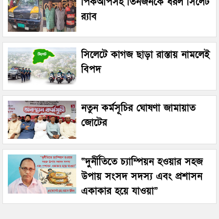
পিকআপসহ তিনজনকে ধরল সিলেট
র‌্যাব
সিলেটে কাগজ ছাড়া রাস্তায় নামলেই
বিপদ
নতুন কর্মসূচির ঘোষণা জামায়াত
জোটের
“দুর্নীতিতে চ্যাম্পিয়ন হওয়ার সহজ
উপায় সংসদ সদস্য এবং প্রশাসন
একাকার হয়ে যাওয়া”