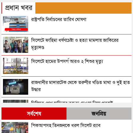
প্রধান খবর
রাষ্ট্রপতি নির্বাচনের তারিখ ঘোষণা
সিলেটে ফাহিমা ধর্ষণচেষ্টা ও হত্যা মামলায় জাকিরের
মৃত্যুদণ্ড
সিলেটে হামের উপসর্গ আরও ২ শিশুর মৃত্যু
রাজধানীর মাদারটেক থেকে তরুণীর খণ্ডিত মাথা ও দুই হাত
উদ্ধার
দিল্লিতে শেখ হাসিনার বক্তব্য দেওয়া নিয়ে পররাষ্ট্র
মন্ত্রণালয়ের ক্ষোভ
সর্বশেষ
জনপ্রিয়
সিলেটের সাবেক মন্ত্রী-এমপিরা কে কোথায়?
পিকআপসহ তিনজনকে ধরল সিলেট র‌্যাব