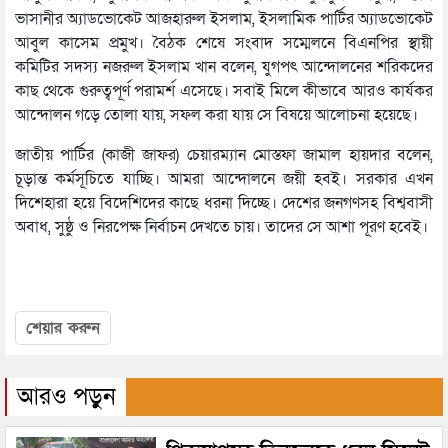
ভাসানীর অ্যাডভোকেট আজহারুল ইসলাম, ইসলামিক পার্টির অ্যাডভোকেট
আবুল কাসেম প্রমুখ। বৈঠক শেষে সংবাদ সম্মেলনে বিএনপির স্থায়ী
কমিটির সদস্য নজরুল ইসলাম খান বলেন, যুগপৎ আন্দোলনের শরিকদের
কাছ থেকে গুরুত্বপূর্ণ পরামর্শ এসেছে। সবাই মিলে কীভাবে আরও কার্যকর
আন্দোলন গড়ে তোলা যায়, সফল করা যায় সে বিষয়ে আলোচনা হয়েছে।
জাতীয় পার্টির (কাজী জাফর) চেয়ারম্যান মোস্তফা জামাল হায়দার বলেন,
চূড়ান্ত কর্মসূচিতে যাচ্ছি। আমরা আন্দোলনে জয়ী হবই। সরকার এখন
দিশেহারা হয়ে বিদেশিদের কাছে ধরনা দিচ্ছে। দেশের জনগণসহ বিশ্ববাসী
অবাধ, সুষ্ঠু ও নিরপেক্ষ নির্বাচন দেখতে চায়। তাদের সে আশা পূরণ হবেই।
শেয়ার করুন
আরও পড়ুন