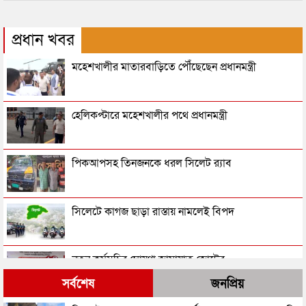
প্রধান খবর
মহেশখালীর মাতারবাড়িতে পৌঁছেছেন প্রধানমন্ত্রী
হেলিকপ্টারে মহেশখালীর পথে প্রধানমন্ত্রী
পিকআপসহ তিনজনকে ধরল সিলেট র‌্যাব
সিলেটে কাগজ ছাড়া রাস্তায় নামলেই বিপদ
নতুন কর্মসূচির ঘোষণা জামায়াত জোটের
সর্বশেষ
জনপ্রিয়