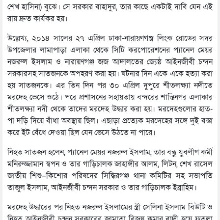
শেখ হাসিনা) বুঝে। সে সরকার বাহাদুর, তার কাছে একটাই দাবি যেন এই
রায় দ্রুত কার্যকর হয়।
উল্লেখ্য, ২০১৪ সালের ২৭ এপ্রিল ঢাকা-নারায়ণগঞ্জ লিংক রোডের সদর
উপজেলার লামাপাড়া এলাকা থেকে সিটি করপোরেশনের প্যানেল মেয়র
নজরুল ইসলাম ও নারায়ণগঞ্জ জজ আদালতের জ্যেষ্ঠ আইনজীবী চন্দন
সরকারসহ সাতজনকে অপহরণ করা হয়। ঘটনার দিন একে একে হত্যা করা
হয় সাতজনকে। এর তিন দিন পর ৩০ এপ্রিল দুপুরে শীতলক্ষ্যা নদীতে
মরদেহ ভেসে ওঠে। পরে প্রশাসনের সহায়তায় বন্দরের শান্তিনগর এলাকার
শীতলক্ষ্যা নদী থেকে তাদের মরদেহ উদ্ধার করা হয়। মরদেহগুলোর হাত-
পা দড়ি দিয়ে বাঁধা অবস্থায় ছিল। এছাড়া প্রত্যেক মরদেহের সঙ্গে দুই বস্তা
করে ইট বেঁধে দেওয়া ছিল যেন ভেসে উঠতে না পারে।
নিহত সাতজন হলেন, প্যানেল মেয়র নজরুল ইসলাম, তার বন্ধু যুবলীগ কর্মী
মনিরুজ্জামান স্বপন ও তার গাড়িচালক জাহাঙ্গীর আলম, লিটন, শেখ রাসেল
জাতীয় শিশু–কিশোর পরিষদের সিদ্ধিরগঞ্জ থানা কমিটির সহ সভাপতি
তাজুল ইসলাম, আইনজীবী চন্দন সরকার ও তার গাড়িচালক ইব্রাহিম।
মরদেহ উদ্ধারের পর নিহত নজরুল ইসলামের স্ত্রী সেলিনা ইসলাম বিউটি ও
নিহত আইনজীবী চন্দন সরকারের জামাতা বিজয় কুমার বাদী হয়ে ফতুল্লা