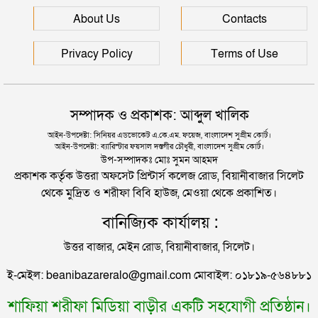
পিকআপসহ তিনজনকে ধরল সিলেট র‌্যাব
About Us
Contacts
জুলাই আন্দোলন ছাত্র-জনতার বীরত্বের স্মারকস্তম্ভ:
বিয়ানীবাজারের ইউএনও
সিলেটে কাগজ ছাড়া রাস্তায় নামলেই বিপদ
Privacy Policy
Terms of Use
সিলেটের জোড়া ব্রিজের পাশ থেকে আটক ফরহাদ- বাদশা
নতুন কর্মসূচির ঘোষণা জামায়াত জোটের
সম্পাদক ও প্রকাশক: আব্দুল খালিক
সিলেটে সড়ক দুর্ঘটনায় প্রাণ গেল যুবকের
আইন-উপদেষ্টা: সিনিয়র এডভোকেট এ.কে.এম. ফয়েজ, বাংলাদেশ সুপ্রীম কোর্ট।
আইন-উপদেষ্টা: ব্যারিস্টার ফয়সাল দস্তগীর চৌধুরী, বাংলাদেশ সুপ্রীম কোর্ট।
“দুর্নীতিতে চ্যাম্পিয়ন হওয়ার সহজ উপায় সংসদ সদস্য এবং
উপ-সম্পাদকঃ মোঃ সুমন আহমদ
প্রশাসন একাকার হয়ে যাওয়া”
প্রকাশক কর্তৃক উত্তরা অফসেট প্রিন্টার্স কলেজ রোড, বিয়ানীবাজার সিলেট
থেকে মুদ্রিত ও শরীফা বিবি হাউজ, মেওয়া থেকে প্রকাশিত।
রাষ্ট্রপতি নির্বাচনের তারিখ ঘোষণা
বানিজ্যিক কার্যালয় :
উত্তর বাজার, মেইন রোড, বিয়ানীবাজার, সিলেট।
সিলেটে ফাহিমা ধর্ষণচেষ্টা ও হত্যা মামলায় জাকিরের
ই-মেইল: beanibazareralo@gmail.com মোবাইল: ০১৮১৯-৫৬৪৮৮১
মৃত্যুদণ্ড
শাফিয়া শরীফা মিডিয়া বাড়ীর একটি সহযোগী প্রতিষ্ঠান।
সিলেটে হামের উপসর্গ আরও ২ শিশুর মৃত্যু