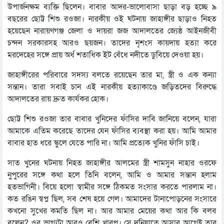
উপার্জনক্ষম ব্যক্তি ছিলেন। বাবার আদর-ভালোবাসা ছাড়া বড় হচ্ছে ৯
বছরের ছোট্ট শিশু রওজা। নারকীয় ওই ঘটনায় জাহাঙ্গীর ছাড়াও নিহত
হয়েছেন নারায়ণগঞ্জ জেলা ও দায়রা জজ আদালতের জ্যেষ্ঠ আইনজীবী
চন্দন সরকারসহ আরও ছয়জন। তাদের নৃশংস কায়দায় হত্যা করে
মরদেহের সঙ্গে প্রায় অর্ধ শতাধিক ইট বেঁধে নদীতে ডুবিয়ে দেওয়া হয়।
জাহাঙ্গীরের পরিবারে সদস্য বলতে রয়েছেন তার মা, স্ত্রী ও এক কন্যা
সন্তান। তারা সবাই চান এই নারকীয় হত্যাকাণ্ডে জড়িতদের বিরুদ্ধে
আদালতের রায় দ্রুত কার্যকর হোক।
ছোট্ট শিশু রওজা তার বাবার খুনিদের ফাঁসির দাবি জানিয়ে বলেন, যারা
আমাকে এতিম করেছে তাদের যেন ফাঁসির ব্যবস্থা করা হয়। আমি আমার
বাবার হাত ধরে স্কুলে যেতে পারি না। আমি প্রত্যেক খুনির ফাঁসি চাই।
সাত খুনের ঘটনায় নিহত জাহাঙ্গীর আলমের স্ত্রী শামসুন নাহার ওরফে
নুপুরের সঙ্গে কথা হলে তিনি বলেন, আমি ও আমার সন্তান হলাম
হতভাগিনী। বিয়ে হলো স্বামীর সঙ্গে ঠিকমত সংসার করতে পারলাম না।
কত রঙিন স্বপ্ন ছিল, সব শেষ হয়ে গেল। আমাদের টানাপোড়নের সংসারে
কখনো সুখের কমতি ছিল না। আর আমার মেয়ের কথা আর কি বলব
বলেন? ওর ভাগ্যটা আরও বেশি খারপ। সে দুনিয়াতে আসার আগেই তার