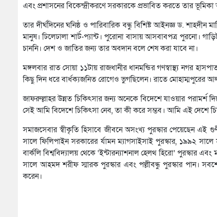
এবং প্রশাসনের বিকেন্দ্রীকরণে সরকারকে প্রভাবিত করতে তার ভূমি
তার দীর্ঘদিনের ঘনিষ্ঠ ও পারিবারিক বন্ধু বিশিষ্ট আইনজ্ঞ ড. শাহদীন
মানুষ। ঢিলেঢালা শার্ট-প্যান্ট। পুরোনা বাসায় আসবাবপত্র পুরনো। গাড
চাননি। দেশ ও জাতির জন্য তার অবদান বলে শেষ করা যাবে না।
মঙ্গলবার রাত সোয়া ১১টায় রাজধানীর ধানমন্ডির গণস্বাস্থ্য নগর হাসপ
কিছু দিন ধরে বার্ধক্যজনিত রোগেও ভুগছিলেন। রাতে মোহাম্মপুরের
জাফরুল্লাহর উন্নত চিকিৎসার জন্য অনেকে বিদেশে যাওয়ার পরামর্শ দিয়েছি
সেই আমি বিদেশে চিকিৎসা নেব, তা কী করে সম্ভব। আমি এই দেশে চি
সমাজসেবার স্বীকৃতি হিসাবে জীবনে অসংখ্য পুরস্কার পেয়েছেন এই গুণী 
সালে ফিলিপাইন সরকারের র্যামন ম্যাগসাইসাই পুরস্কার, ১৯৯২ সালে স
বার্কলি বিশ্ববিদ্যালয় থেকে ‘ইন্টারন্যাশনাল হেলথ হিরো’ পুরস্কার 
সালে আহমদ শরীফ স্মারক পুরস্কার এবং পল্লীবন্ধু পুরস্কার পান। সব
করেন।