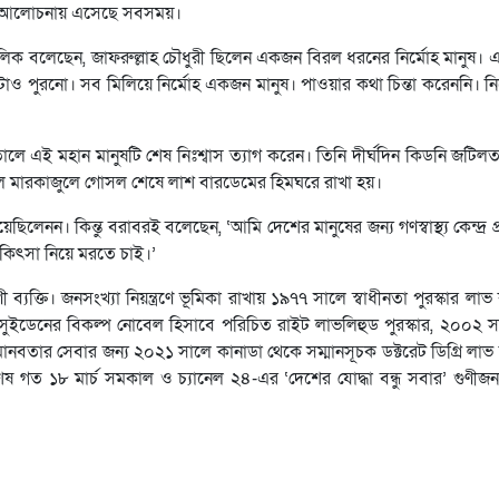
কা আলোচনায় এসেছে সবসময়।
 মালিক বলেছেন, জাফরুল্লাহ চৌধুরী ছিলেন একজন বিরল ধরনের নির্মোহ মানুষ। এক
়িটাও পুরনো। সব মিলিয়ে নির্মোহ একজন মানুষ। পাওয়ার কথা চিন্তা করেননি। ন
াতালে এই মহান মানুষটি শেষ নিঃশ্বাস ত্যাগ করেন। তিনি দীর্ঘদিন কিডনি জটিল
 আল মারকাজুলে গোসল শেষে লাশ বারডেমের হিমঘরে রাখা হয়।
লেনন। কিন্তু বরাবরই বলেছেন, ‘আমি দেশের মানুষের জন্য গণস্বাস্থ্য কেন্দ্র প্
কিৎসা নিয়ে মরতে চাই।’
ব্যক্তি। জনসংখ্যা নিয়ন্ত্রণে ভূমিকা রাখায় ১৯৭৭ সালে স্বাধীনতা পুরস্কার ল
ুইডেনের বিকল্প নোবেল হিসাবে পরিচিত রাইট লাভলিহুড পুরস্কার, ২০০২ সালে য
এবং মানবতার সেবার জন্য ২০২১ সালে কানাডা থেকে সম্মানসূচক ডক্টরেট ডিগ্রি ল
শেষ গত ১৮ মার্চ সমকাল ও চ্যানেল ২৪-এর ‘দেশের যোদ্ধা বন্ধু সবার’ গুণীজন