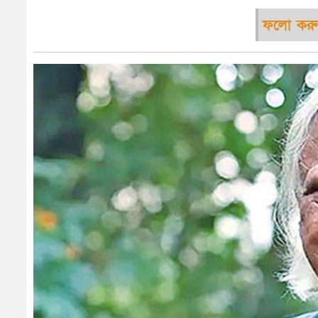
ফলো করু