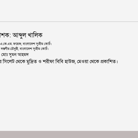
াশক: আব্দুল খালিক
কে.এম. ফয়েজ, বাংলাদেশ সুপ্রীম কোর্ট।
দস্তগীর চৌধুরী, বাংলাদেশ সুপ্রীম কোর্ট।
ঃ মোঃ সুমন আহমদ
জার সিলেট থেকে মুদ্রিত ও শরীফা বিবি হাউজ, মেওয়া থেকে প্রকাশিত।